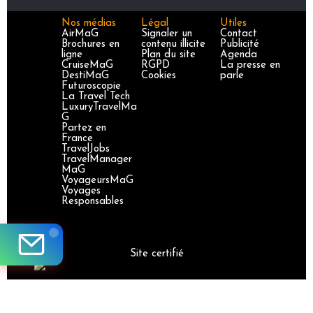
Nos médias
Légal
Utiles
AirMaG
Signaler un
Contact
Brochures en
contenu illicite
Publicité
ligne
Plan du site
Agenda
CruiseMaG
RGPD
La presse en
DestiMaG
Cookies
parle
Futuroscopie
La Travel Tech
LuxuryTravelMa
G
Partez en
France
TravelJobs
TravelManager
MaG
VoyageursMaG
Voyages
Responsables
Site certifié