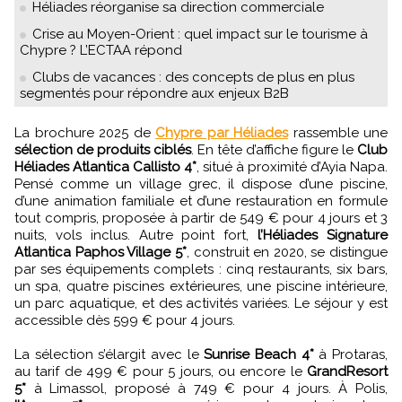
Héliades réorganise sa direction commerciale
Crise au Moyen-Orient : quel impact sur le tourisme à
Chypre ? L’ECTAA répond
Clubs de vacances : des concepts de plus en plus
segmentés pour répondre aux enjeux B2B
La brochure 2025 de
Chypre par Héliades
rassemble une
sélection de produits ciblés
. En tête d’affiche figure le
Club
Héliades Atlantica Callisto 4*
, situé à proximité d’Ayia Napa.
Pensé comme un village grec, il dispose d’une piscine,
d’une animation familiale et d’une restauration en formule
tout compris, proposée à partir de 549 € pour 4 jours et 3
nuits, vols inclus. Autre point fort,
l’Héliades Signature
Atlantica Paphos Village 5*
, construit en 2020, se distingue
par ses équipements complets : cinq restaurants, six bars,
un spa, quatre piscines extérieures, une piscine intérieure,
un parc aquatique, et des activités variées. Le séjour y est
accessible dès 599 € pour 4 jours.
La sélection s’élargit avec le
Sunrise Beach 4*
à Protaras,
au tarif de 499 € pour 5 jours, ou encore le
GrandResort
5*
à Limassol, proposé à 749 € pour 4 jours. À Polis,