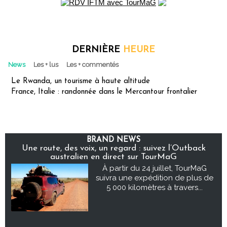
DERNIÈRE
HEURE
News
Les + lus
Les + commentés
Le Rwanda, un tourisme à haute altitude
France, Italie : randonnée dans le Mercantour frontalier
BRAND NEWS
Une route, des voix, un regard : suivez l’Outback
australien en direct sur TourMaG
À partir du 24 juillet, TourMaG
suivra une expédition de plus de
5 000 kilomètres à travers...