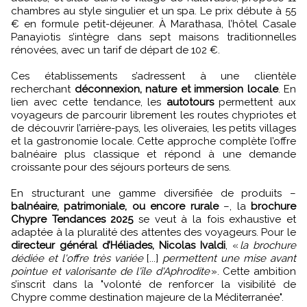
chambres au style singulier et un spa. Le prix débute à 55
€ en formule petit-déjeuner. À Marathasa, l’hôtel Casale
Panayiotis s’intègre dans sept maisons traditionnelles
rénovées, avec un tarif de départ de 102 €.
Ces établissements s’adressent à une clientèle
recherchant
déconnexion, nature et immersion locale
. En
lien avec cette tendance, les
autotours
permettent aux
voyageurs de parcourir librement les routes chypriotes et
de découvrir l’arrière-pays, les oliveraies, les petits villages
et la gastronomie locale. Cette approche complète l’offre
balnéaire plus classique et répond à une demande
croissante pour des séjours porteurs de sens.
En structurant une gamme diversifiée de produits –
balnéaire, patrimoniale, ou encore rurale
–, la
brochure
Chypre Tendances 2025
se veut à la fois exhaustive et
adaptée à la pluralité des attentes des voyageurs. Pour le
directeur général d’Héliades, Nicolas Ivaldi
, «
la brochure
dédiée et l'offre très variée
[...]
permettent une mise avant
pointue et valorisante de l'île d'Aphrodite
». Cette ambition
s’inscrit dans la "volonté de renforcer la visibilité de
Chypre comme destination majeure de la Méditerranée".