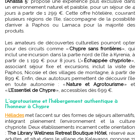
l’Anassa 5*
propose une expérience plus exclusive dans
un environnement naturel et paisible, pour un séjour de 4
jours à partir de 1 299 €. Cette offre hôtelière, couvrant
plusieurs régions de l’île, s’accompagne de la possibilité
d’arriver à Paphos ou Larnaca pour la majorité des
produits.
Les amateurs de découvertes culturelles pourront opter
pour des circuits comme «
Chypre sans frontières
», qui
inclut une incursion dans la partie nord de l’île à Kyrenia, à
partir de 1 199 € pour 8 jours. L’«
Échappée chypriote
»,
associant séjour fixe et excursions, inclut la visite de
Paphos, Nicosie et des villages de montagne, à partir de
899 €. Enfin, deux autotours permettent de découvrir l’île
en toute autonomie : «
Nature et Agrotourisme
» et
«
L’Essentiel de Chypre
», accessibles dès 699 €.
L’agrotourisme et l’hébergement authentique à
l’honneur à Chypre
Héliades
met l’accent sur des formes de séjours alternatifs,
intégrant pleinement l’environnement et la culture
chypriote. Deux établissements incarnent cette orientation
:
The Library Wellness Retreat Boutique Hôtel
, réservé aux
adultes, et situé dans le village de Kalavasos, propose 11