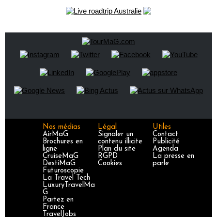
Nos médias
Légal
Utiles
AirMaG
Signaler un
Contact
Brochures en
contenu illicite
Publicité
ligne
Plan du site
Agenda
CruiseMaG
RGPD
La presse en
DestiMaG
Cookies
parle
Futuroscopie
La Travel Tech
LuxuryTravelMa
G
Partez en
France
TravelJobs