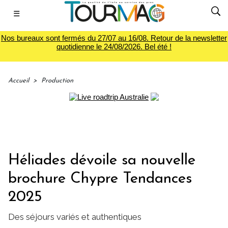
☰
Nos bureaux sont fermés du 27/07 au 16/08. Retour de la newsletter
quotidienne le 24/08/2026. Bel été !
Accueil
>
Production
Héliades dévoile sa nouvelle
brochure Chypre Tendances
2025
Des séjours variés et authentiques