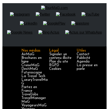
Nos médias
Légal
Utiles
AirMaG
Signaler un
Contact
Brochures en
contenu illicite
Publicité
ligne
Plan du site
Agenda
CruiseMaG
RGPD
La presse en
DestiMaG
Cookies
parle
Futuroscopie
La Travel Tech
LuxuryTravelMa
G
Partez en
France
TravelJobs
TravelManager
MaG
VoyageursMaG