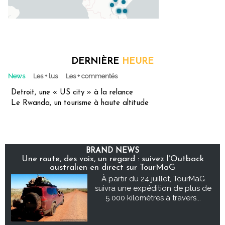
DERNIÈRE
HEURE
News
Les + lus
Les + commentés
Detroit, une « US city » à la relance
Le Rwanda, un tourisme à haute altitude
BRAND NEWS
Une route, des voix, un regard : suivez l’Outback
australien en direct sur TourMaG
À partir du 24 juillet, TourMaG
suivra une expédition de plus de
5 000 kilomètres à travers...