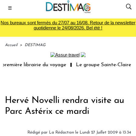
☰
Nos bureaux sont fermés du 27/07 au 16/08. Retour de la newsletter
quotidienne le 24/08/2026. Bel été !
Accueil
>
DESTIMAG
première librairie du voyage
Le groupe Sainte-Claire ra
Hervé Novelli rendra visite au
Parc Astérix ce mardi
Rédigé par
La Rédaction
le Lundi 27 Juillet 2009 à 13:34