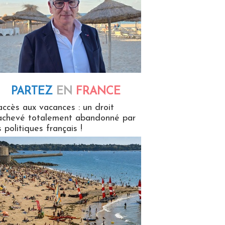
PARTEZ
EN
FRANCE
 en France
accès aux vacances : un droit
achevé totalement abandonné par
s politiques français !