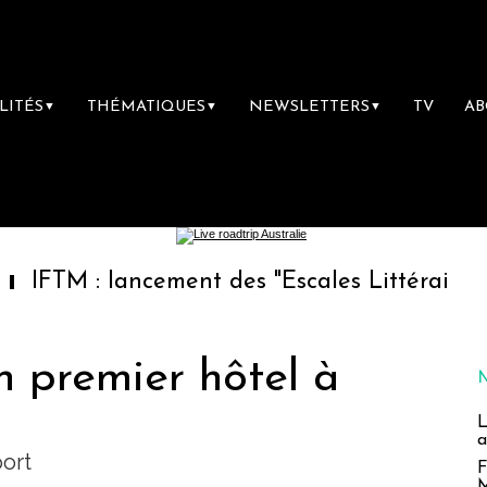
LITÉS
THÉMATIQUES
NEWSLETTERS
TV
A
▼
▼
▼
 lancement des "Escales Littéraires", la prem
n premier hôtel à
L
a
ort
F
M