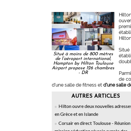
Hil
ouve
premi
établ
Hilton
Situé
Situé à moins de 800 mètres
étab
de l’aéroport international,
doubl
Hampton by Hilton Toulouse
Airport propose 126 chambres
- DR
Parmi
de co
d'une salle de fitness et
d'une salle d
AUTRES ARTICLES
Hilton ouvre deux nouvelles adresse
en Grèce et en Islande
Corsair en direct Toulouse - Réunion 
mission séduction réussie auprès des