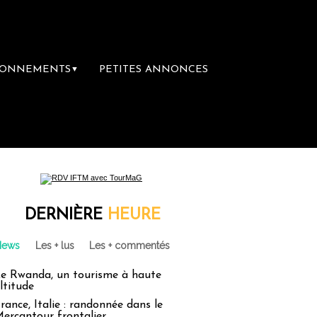
BONNEMENTS
PETITES ANNONCES
▼
ière librairie du voyage
Le groupe Sainte-
DERNIÈRE
HEURE
News
Les + lus
Les + commentés
e Rwanda, un tourisme à haute
ltitude
rance, Italie : randonnée dans le
ercantour frontalier