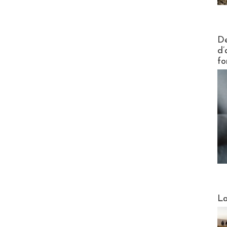
Actus V
De
d’
fo
Webinai
La