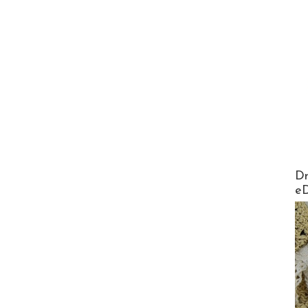
AirMa
Dr
e