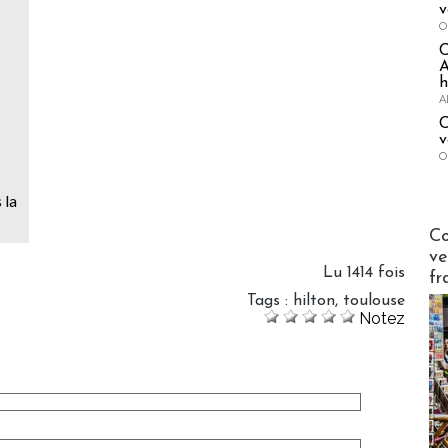
v
O
A
h
A
C
v
O
 la
Publi-n
Co
ve
Lu 1414 fois
fr
Tags
:
hilton
,
toulouse
Notez