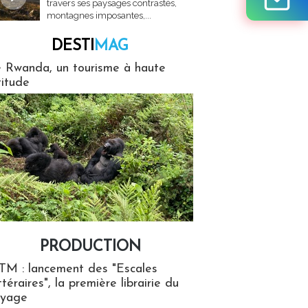
travers ses paysages contrastés,
montagnes imposantes,...
DESTI
MAG
MAG
 Rwanda, un tourisme à haute
titude
PRODUCTION
ion
TM : lancement des "Escales
ttéraires", la première librairie du
oyage