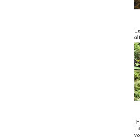
DESTI
Le
al
Product
IF
Li
v