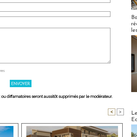
Bo
ré
le
res
x ou diffamatoires seront aussitôt supprimés par le modérateur.
Distribu
<
>
Le
Ed