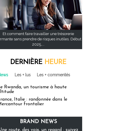
Et comment faire travailler une trésorerie
rmante sans prendre de risques inutiles. Début
2025,...
DERNIÈRE
HEURE
News
Les + lus
Les + commentés
e Rwanda, un tourisme à haute
ltitude
rance, Italie : randonnée dans le
ercantour frontalier
BRAND NEWS
Une route, des voix, un regard : suivez