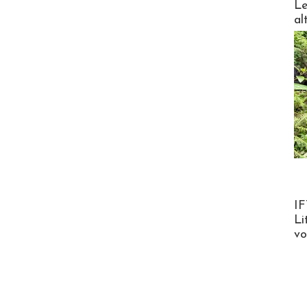
Le
al
Product
IF
Li
v