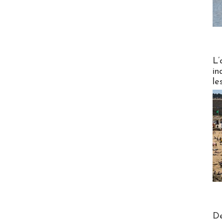
Partez
L’
in
le
Actus V
De