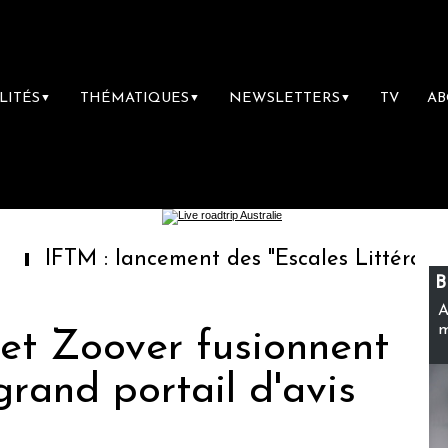
LITÉS
THÉMATIQUES
NEWSLETTERS
TV
A
▼
▼
▼
 : lancement des "Escales Littéraires", la pre
B
A
m
et Zoover fusionnent
grand portail d'avis