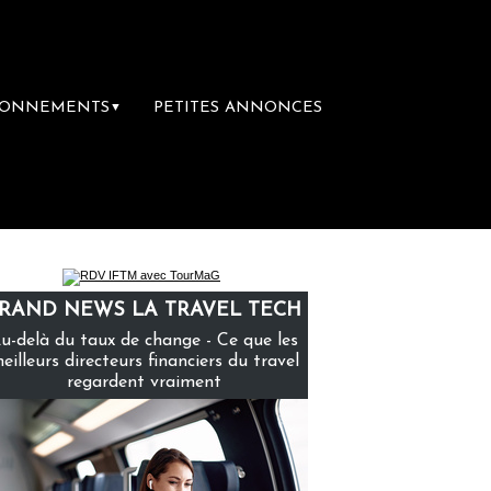
BONNEMENTS
PETITES ANNONCES
▼
mière librairie du voyage
Le groupe Saint
RAND NEWS LA TRAVEL TECH
u-delà du taux de change - Ce que les
eilleurs directeurs financiers du travel
regardent vraiment