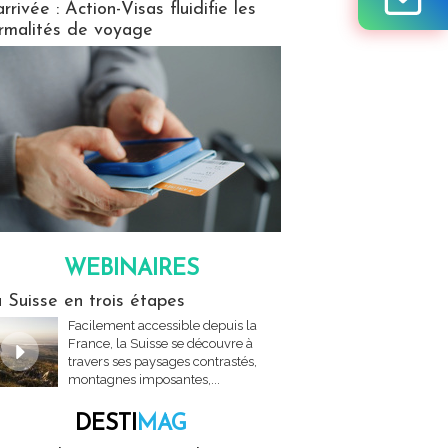
arrivée : Action-Visas fluidifie les
rmalités de voyage
WEBINAIRES
res
 Suisse en trois étapes
Facilement accessible depuis la
France, la Suisse se découvre à
travers ses paysages contrastés,
montagnes imposantes,...
DESTI
MAG
MAG