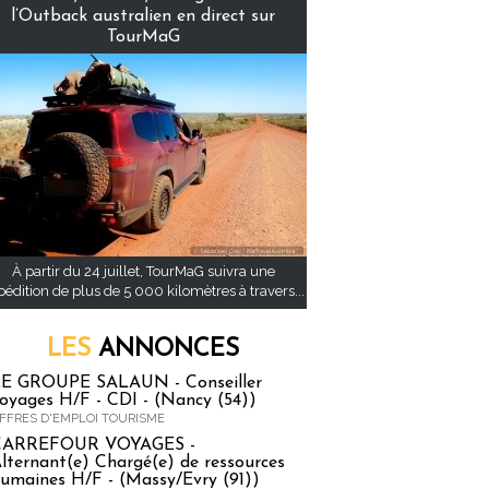
l’Outback australien en direct sur
TourMaG
À partir du 24 juillet, TourMaG suivra une
pédition de plus de 5 000 kilomètres à travers...
LES
ANNONCES
E GROUPE SALAUN - Conseiller
oyages H/F - CDI - (Nancy (54))
FFRES D'EMPLOI TOURISME
CARREFOUR VOYAGES -
lternant(e) Chargé(e) de ressources
umaines H/F - (Massy/Evry (91))