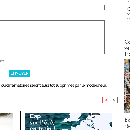
A
C
v
O
Publi-n
Co
ve
fr
res
x ou diffamatoires seront aussitôt supprimés par le modérateur.
<
>
Bo
ré