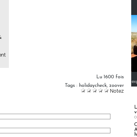
&
ent
Lu 1600 fois
ex
Tags
:
holidaycheck
,
zoover
Notez
L
v
O
A
h