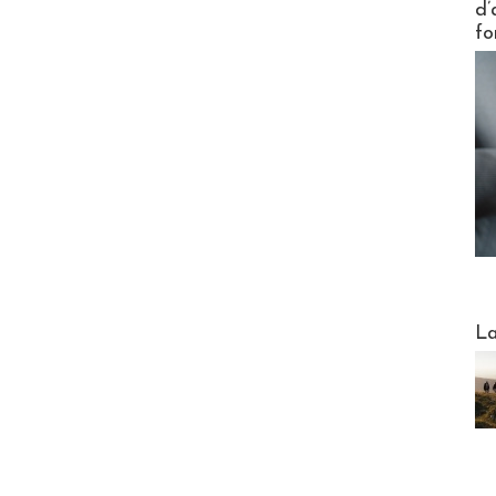
d’
fo
Webinai
La
DESTI