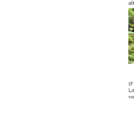
al
Product
IF
Li
v