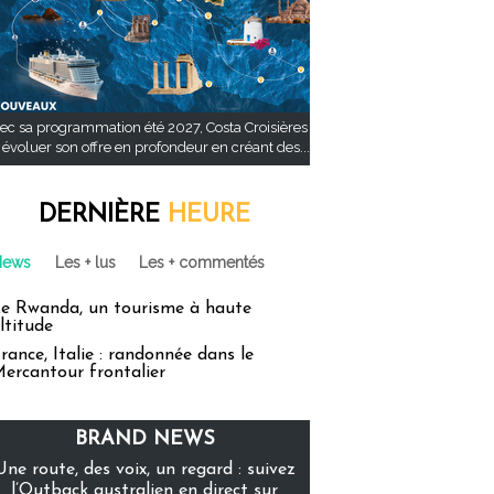
ec sa programmation été 2027, Costa Croisières
t évoluer son offre en profondeur en créant des...
DERNIÈRE
HEURE
News
Les + lus
Les + commentés
e Rwanda, un tourisme à haute
ltitude
rance, Italie : randonnée dans le
ercantour frontalier
BRAND NEWS
Une route, des voix, un regard : suivez
l’Outback australien en direct sur