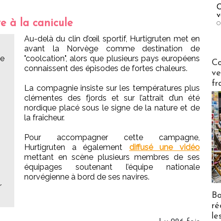
C
v
e à la canicule
O
Au-delà du clin d’œil sportif, Hurtigruten met en
avant la Norvège comme destination de
le
"coolcation", alors que plusieurs pays européens
Publi-n
Co
connaissent des épisodes de fortes chaleurs.
ve
fr
La compagnie insiste sur les températures plus
clémentes des fjords et sur l’attrait d’un été
nordique placé sous le signe de la nature et de
la fraîcheur.
Pour accompagner cette campagne,
Hurtigruten a également
diffusé une vidéo
mettant en scène plusieurs membres de ses
équipages soutenant l’équipe nationale
norvégienne à bord de ses navires.
r
Bo
ré
le