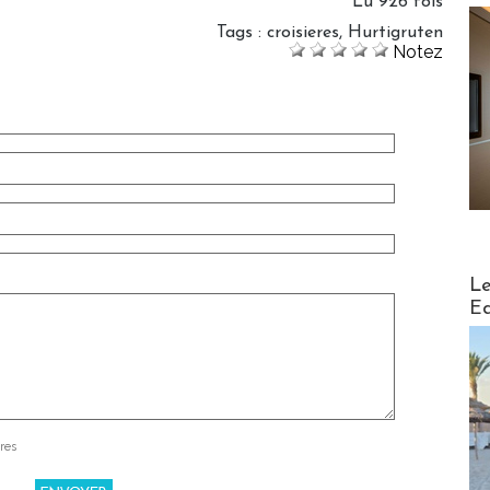
Lu 926 fois
Tags
:
croisieres
,
Hurtigruten
Notez
Distribu
Le
Ed
res