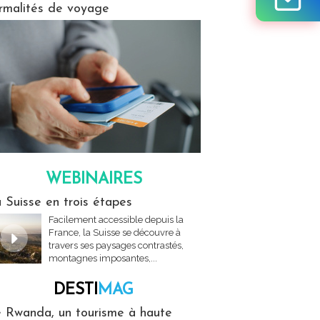
rmalités de voyage
WEBINAIRES
res
 Suisse en trois étapes
Facilement accessible depuis la
France, la Suisse se découvre à
travers ses paysages contrastés,
montagnes imposantes,...
DESTI
MAG
MAG
 Rwanda, un tourisme à haute