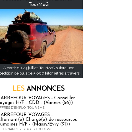
TourMaG
À partir du 24 juillet, TourMaG suivra une
pédition de plus de 5 000 kilomètres à travers...
LES
ANNONCES
ARREFOUR VOYAGES - Conseiller
oyages H/F - CDD - (Vannes (56))
FFRES D'EMPLOI TOURISME
CARREFOUR VOYAGES -
lternant(e) Chargé(e) de ressources
umaines H/F - (Massy/Evry (91))
LTERNANCE / STAGES TOURISME