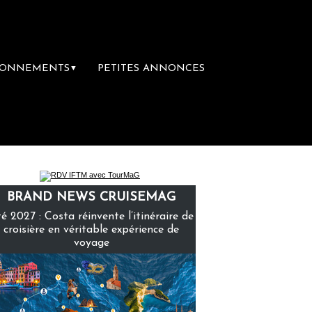
BONNEMENTS
PETITES ANNONCES
▼
ière librairie du voyage
Le groupe Sainte-
BRAND NEWS CRUISEMAG
é 2027 : Costa réinvente l’itinéraire de
croisière en véritable expérience de
voyage