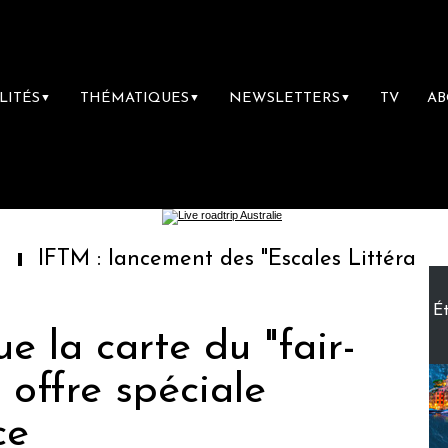
LITÉS
THÉMATIQUES
NEWSLETTERS
TV
A
▼
▼
▼
 lancement des "Escales Littéraires", la prem
Ét
e la carte du "fair-
 offre spéciale
ce