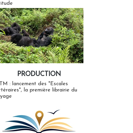
titude
PRODUCTION
ion
TM : lancement des "Escales
ttéraires", la première librairie du
oyage