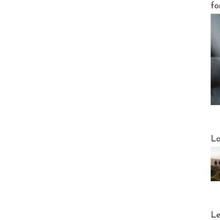
fo
Webinai
La
DESTI
Le