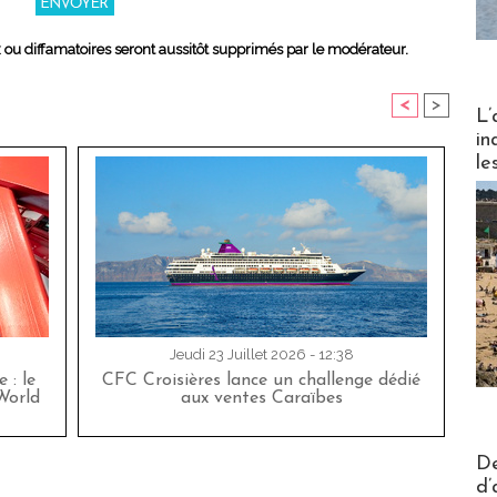
x ou diffamatoires seront aussitôt supprimés par le modérateur.
<
>
Partez
L’
in
le
Jeudi 23 Juillet 2026 - 12:38
 : le
CFC Croisières lance un challenge dédié
World
aux ventes Caraïbes
Actus V
De
d’