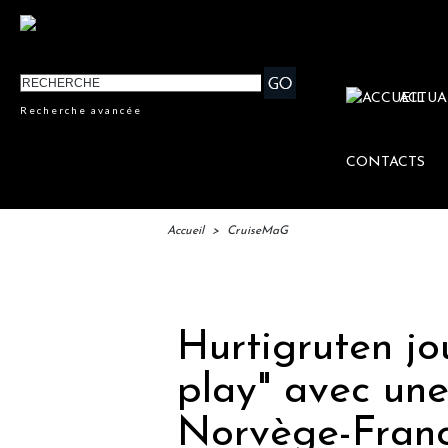
ACTUA
Recherche avancée
CONTACTS
Accueil
>
CruiseMaG
IFTM :
Hurtigruten jou
play" avec une
Norvège-Fran