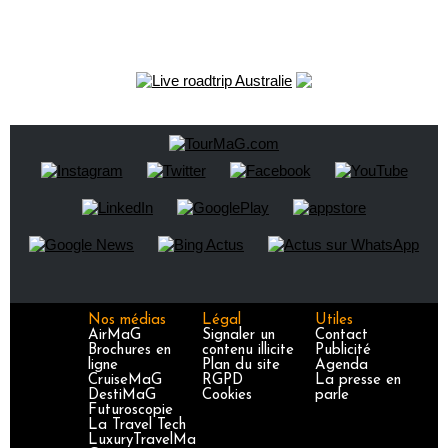
Nos médias
Légal
Utiles
AirMaG
Signaler un
Contact
Brochures en
contenu illicite
Publicité
ligne
Plan du site
Agenda
CruiseMaG
RGPD
La presse en
DestiMaG
Cookies
parle
Futuroscopie
La Travel Tech
LuxuryTravelMa