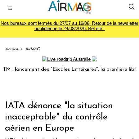
☰
Nos bureaux sont fermés du 27/07 au 16/08. Retour de la newsletter
quotidienne le 24/08/2026. Bel été !
Accueil
>
AirMaG
 lancement des "Escales Littéraires", la première librairie 
IATA dénonce "la situation
inacceptable" du contrôle
aérien en Europe