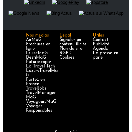
Nos médias
Légal
Utiles
AirMaG
Signaler un
Contact
Brochures en
contenu illicite
Publicité
ligne
Plan du site
Agenda
CruiseMaG
RGPD
La presse en
DestiMaG
Cookies
parle
Futuroscopie
La Travel Tech
LuxuryTravelMa
G
Partez en
France
TravelJobs
TravelManager
MaG
VoyageursMaG
Voyages
Responsables