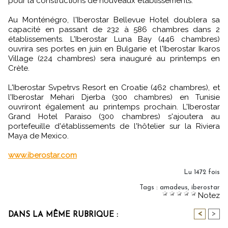
pour la constructions de nouveaux établissements.
Au Monténégro, l'Iberostar Bellevue Hotel doublera sa
capacité en passant de 232 à 586 chambres dans 2
établissements. L'Iberostar Luna Bay (446 chambres)
ouvrira ses portes en juin en Bulgarie et l'Iberostar Ikaros
Village (224 chambres) sera inauguré au printemps en
Crète.
L'Iberostar Svpetrvs Resort en Croatie (462 chambres), et
l'Iberostar Mehari Djerba (300 chambres) en Tunisie
ouvriront également au printemps prochain. L'Iberostar
Grand Hotel Paraiso (300 chambres) s'ajoutera au
portefeuille d'établissements de l'hôtelier sur la Riviera
Maya de Mexico.
www.iberostar.com
Lu 1472 fois
Tags
:
amadeus
,
iberostar
Notez
<
>
DANS LA MÊME RUBRIQUE :