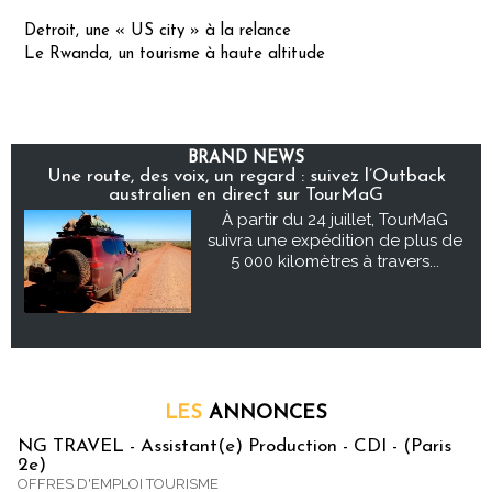
Detroit, une « US city » à la relance
Le Rwanda, un tourisme à haute altitude
BRAND NEWS
Une route, des voix, un regard : suivez l’Outback
australien en direct sur TourMaG
À partir du 24 juillet, TourMaG
suivra une expédition de plus de
5 000 kilomètres à travers...
LES
ANNONCES
NG TRAVEL - Assistant(e) Production - CDI - (Paris
2e)
OFFRES D'EMPLOI TOURISME