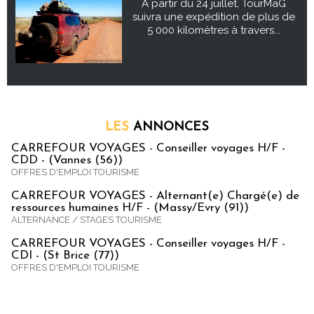
À partir du 24 juillet, TourMaG
suivra une expédition de plus de
5 000 kilomètres à travers...
LES
ANNONCES
CARREFOUR VOYAGES - Conseiller voyages H/F -
CDD - (Vannes (56))
OFFRES D'EMPLOI TOURISME
CARREFOUR VOYAGES - Alternant(e) Chargé(e) de
ressources humaines H/F - (Massy/Evry (91))
ALTERNANCE / STAGES TOURISME
CARREFOUR VOYAGES - Conseiller voyages H/F -
CDI - (St Brice (77))
OFFRES D'EMPLOI TOURISME