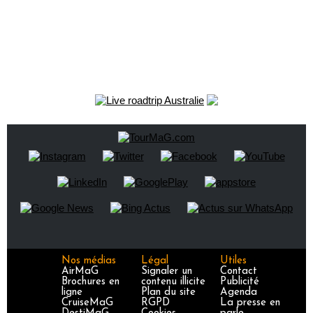
Nos médias
Légal
Utiles
AirMaG
Signaler un
Contact
Brochures en
contenu illicite
Publicité
ligne
Plan du site
Agenda
CruiseMaG
RGPD
La presse en