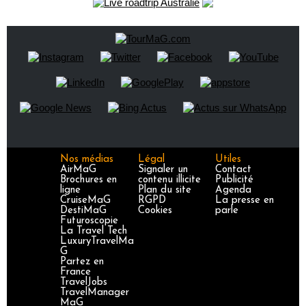
Nos médias
Légal
Utiles
AirMaG
Signaler un
Contact
Brochures en
contenu illicite
Publicité
ligne
Plan du site
Agenda
CruiseMaG
RGPD
La presse en
DestiMaG
Cookies
parle
Futuroscopie
La Travel Tech
LuxuryTravelMa
G
Partez en
France
TravelJobs
TravelManager
MaG