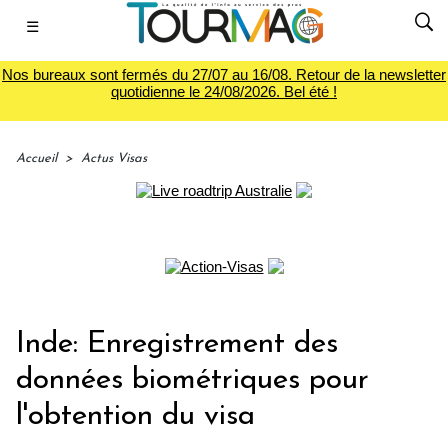
☰
Nos bureaux sont fermés du 27/07 au 16/08. Retour de la newsletter
quotidienne le 24/08/2026. Bel été !
Accueil
>
Actus Visas
Inde: Enregistrement des
données biométriques pour
l'obtention du visa