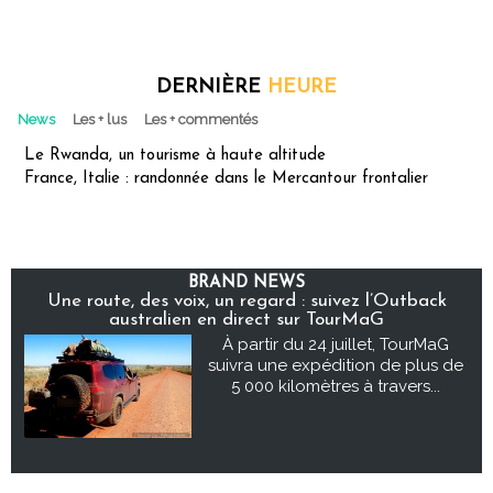
DERNIÈRE
HEURE
News
Les + lus
Les + commentés
Le Rwanda, un tourisme à haute altitude
France, Italie : randonnée dans le Mercantour frontalier
BRAND NEWS
Une route, des voix, un regard : suivez l’Outback
australien en direct sur TourMaG
À partir du 24 juillet, TourMaG
suivra une expédition de plus de
5 000 kilomètres à travers...