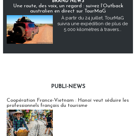
BRAND NEWS
Une route, des voix, un regard : suivez l’Outback
australien en direct sur TourMaG
À partir du 24 juillet, TourMaG
suivra une expédition de plus de
5 000 kilomètres à travers...
PUBLI-NEWS
Publi-news
Coopération France-Vietnam : Hanoï veut séduire les
professionnels français du tourisme