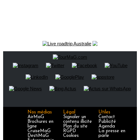
Nos médias
Légal
Utiles
AirMaG
Signaler un
Contact
Brochures en
contenu illicite
Publicité
ligne
Plan du site
Agenda
CruiseMaG
RGPD
La presse en
DestiMaG
Cookies
parle