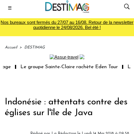
☰
Nos bureaux sont fermés du 27/07 au 16/08. Retour de la newsletter
quotidienne le 24/08/2026. Bel été !
Accueil
>
DESTIMAG
yage
Le groupe Sainte-Claire rachète Eden Tour
L’ac
Indonésie : attentats contre des
églises sur l'île de Java
Rédigé par
La Rédaction
le Lundi 14 Mai 2018 à 09:58