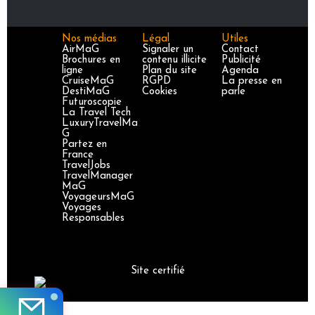
Nos médias
Légal
Utiles
AirMaG
Signaler un
Contact
Brochures en
contenu illicite
Publicité
ligne
Plan du site
Agenda
CruiseMaG
RGPD
La presse en
DestiMaG
Cookies
parle
Futuroscopie
La Travel Tech
LuxuryTravelMa
G
Partez en
France
TravelJobs
TravelManager
MaG
VoyageursMaG
Voyages
Responsables
Site certifié