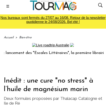
☰
Nos bureaux sont fermés du 27/07 au 16/08. Retour de la newsletter
quotidienne le 24/08/2026. Bel été !
Accueil
>
Bien-être
cement des "Escales Littéraires", la première librairie du v
Inédit : une cure "no stress" à
l’huile de magnésium marin
Deux formules proposées par Thalacap Catalogne et
Ile de Ré