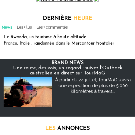
DERNIÈRE
HEURE
News
Les + lus
Les + commentés
Le Rwanda, un tourisme à haute altitude
France, Italie : randonnée dans le Mercantour frontalier
BRAND NEWS
Une route, des voix, un regard : suivez l’Outback
australien en direct sur TourMaG
À partir du 24 juillet, TourMaG suivra
une expédition de plus de 5 000
kilomètres à travers...
LES
ANNONCES