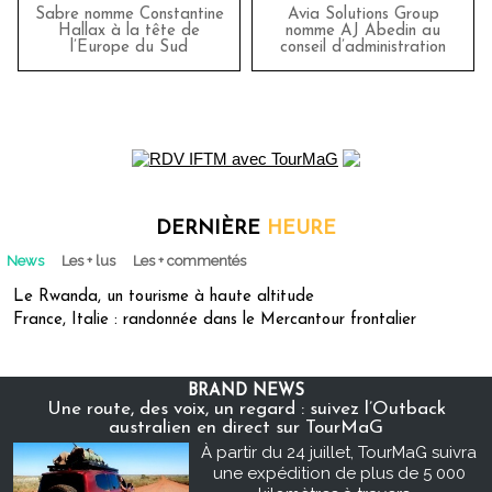
Sabre nomme Constantine
Avia Solutions Group
Hallax à la tête de
nomme AJ Abedin au
l’Europe du Sud
conseil d’administration
DERNIÈRE
HEURE
News
Les + lus
Les + commentés
Le Rwanda, un tourisme à haute altitude
France, Italie : randonnée dans le Mercantour frontalier
BRAND NEWS
Une route, des voix, un regard : suivez l’Outback
australien en direct sur TourMaG
À partir du 24 juillet, TourMaG suivra
une expédition de plus de 5 000