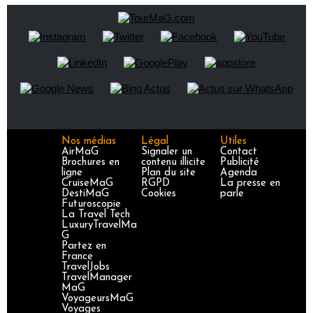
Nos médias
Légal
Utiles
AirMaG
Signaler un
Contact
Brochures en
contenu illicite
Publicité
ligne
Plan du site
Agenda
CruiseMaG
RGPD
La presse en
DestiMaG
Cookies
parle
Futuroscopie
La Travel Tech
LuxuryTravelMa
G
Partez en
France
TravelJobs
TravelManager
MaG
VoyageursMaG
Voyages