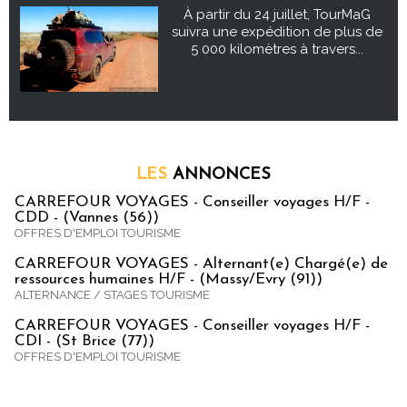
À partir du 24 juillet, TourMaG
suivra une expédition de plus de
5 000 kilomètres à travers...
LES
ANNONCES
CARREFOUR VOYAGES - Conseiller voyages H/F -
CDD - (Vannes (56))
OFFRES D'EMPLOI TOURISME
CARREFOUR VOYAGES - Alternant(e) Chargé(e) de
ressources humaines H/F - (Massy/Evry (91))
ALTERNANCE / STAGES TOURISME
CARREFOUR VOYAGES - Conseiller voyages H/F -
CDI - (St Brice (77))
OFFRES D'EMPLOI TOURISME