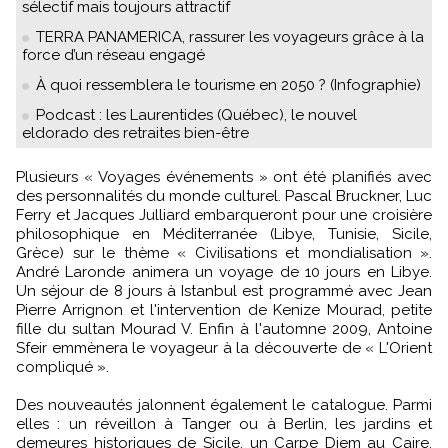
sélectif mais toujours attractif
TERRA PANAMERICA, rassurer les voyageurs grâce à la
force d’un réseau engagé
À quoi ressemblera le tourisme en 2050 ? (Infographie)
Podcast : les Laurentides (Québec), le nouvel
eldorado des retraites bien-être
Plusieurs « Voyages événements » ont été planifiés avec
des personnalités du monde culturel. Pascal Bruckner, Luc
Ferry et Jacques Julliard embarqueront pour une croisière
philosophique en Méditerranée (Libye, Tunisie, Sicile,
Grèce) sur le thème « Civilisations et mondialisation ».
André Laronde animera un voyage de 10 jours en Libye.
Un séjour de 8 jours à Istanbul est programmé avec Jean
Pierre Arrignon et l'intervention de Kenize Mourad, petite
fille du sultan Mourad V. Enfin à l'automne 2009, Antoine
Sfeir emmènera le voyageur à la découverte de « L'Orient
compliqué ».
Des nouveautés jalonnent également le catalogue. Parmi
elles : un réveillon à Tanger ou à Berlin, les jardins et
demeures historiques de Sicile, un Carpe Diem au Caire,