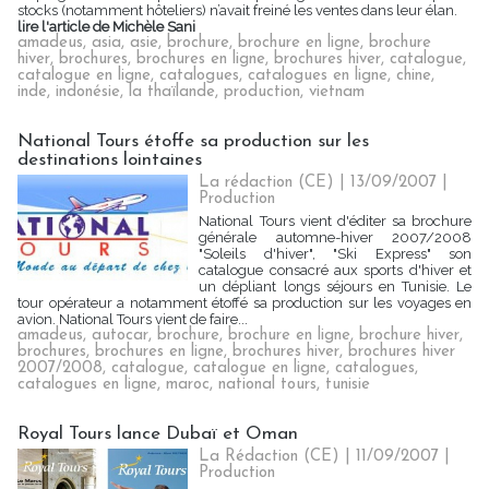
stocks (notamment hôteliers) n’avait freiné les ventes dans leur élan.
lire l'article de Michèle Sani
amadeus
,
asia
,
asie
,
brochure
,
brochure en ligne
,
brochure
hiver
,
brochures
,
brochures en ligne
,
brochures hiver
,
catalogue
,
catalogue en ligne
,
catalogues
,
catalogues en ligne
,
chine
,
inde
,
indonésie
,
la thaïlande
,
production
,
vietnam
National Tours étoffe sa production sur les
destinations lointaines
La rédaction (CE) | 13/09/2007
|
Production
National Tours vient d'éditer sa brochure
générale automne-hiver 2007/2008
"Soleils d'hiver", "Ski Express" son
catalogue consacré aux sports d'hiver et
un dépliant longs séjours en Tunisie. Le
tour opérateur a notamment étoffé sa production sur les voyages en
avion. National Tours vient de faire...
amadeus
,
autocar
,
brochure
,
brochure en ligne
,
brochure hiver
,
brochures
,
brochures en ligne
,
brochures hiver
,
brochures hiver
2007/2008
,
catalogue
,
catalogue en ligne
,
catalogues
,
catalogues en ligne
,
maroc
,
national tours
,
tunisie
Royal Tours lance Dubaï et Oman
La Rédaction (CE) | 11/09/2007
|
Production