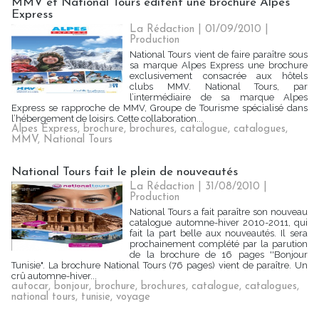
MMV et National Tours éditent une brochure Alpes
Express
La Rédaction | 01/09/2010
|
Production
National Tours vient de faire paraître sous
sa marque Alpes Express une brochure
exclusivement consacrée aux hôtels
clubs MMV. National Tours, par
l’intermédiaire de sa marque Alpes
Express se rapproche de MMV, Groupe de Tourisme spécialisé dans
l’hébergement de loisirs. Cette collaboration...
Alpes Express
,
brochure
,
brochures
,
catalogue
,
catalogues
,
MMV
,
National Tours
National Tours fait le plein de nouveautés
La Rédaction | 31/08/2010
|
Production
National Tours a fait paraître son nouveau
catalogue automne-hiver 2010-2011, qui
fait la part belle aux nouveautés. Il sera
prochainement complété par la parution
de la brochure de 16 pages ''Bonjour
Tunisie". La brochure National Tours (76 pages) vient de paraître. Un
crû automne-hiver...
autocar
,
bonjour
,
brochure
,
brochures
,
catalogue
,
catalogues
,
national tours
,
tunisie
,
voyage