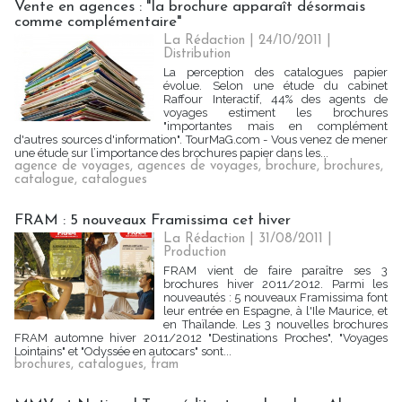
Vente en agences : "la brochure apparaît désormais
comme complémentaire"
La Rédaction
| 24/10/2011
|
Distribution
La perception des catalogues papier
évolue. Selon une étude du cabinet
Raffour Interactif, 44% des agents de
voyages estiment les brochures
"importantes mais en complément
d'autres sources d'information". TourMaG.com - Vous venez de mener
une étude sur l’importance des brochures papier dans les...
agence de voyages
,
agences de voyages
,
brochure
,
brochures
,
catalogue
,
catalogues
FRAM : 5 nouveaux Framissima cet hiver
La Rédaction
| 31/08/2011
|
Production
FRAM vient de faire paraître ses 3
brochures hiver 2011/2012. Parmi les
nouveautés : 5 nouveaux Framissima font
leur entrée en Espagne, à l'Ile Maurice, et
en Thaïlande. Les 3 nouvelles brochures
FRAM automne hiver 2011/2012 "Destinations Proches", "Voyages
Lointains" et "Odyssée en autocars" sont...
brochures
,
catalogues
,
fram