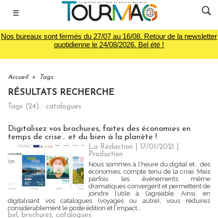
☰
Nos bureaux sont fermés du 27/07 au 16/08. Retour de la newsletter
quotidienne le 24/08/2026. Bel été !
Accueil
>
Tags
RÉSULTATS RECHERCHE
Tags (24) : catalogues
Digitalisez vos brochures, faites des économies en
temps de crise... et du bien à la planète !
La Rédaction
| 17/01/2021
|
Production
Nous sommes à l’heure du digital et… des
économies, compte tenu de la crise. Mais
parfois les événements même
dramatiques convergent et permettent de
joindre l’utile à l’agréable. Ainsi, en
digitalisant vos catalogues (voyages ou autre), vous réduirez
considérablement le poste édition et l’impact...
bel
,
brochures
,
catalogues