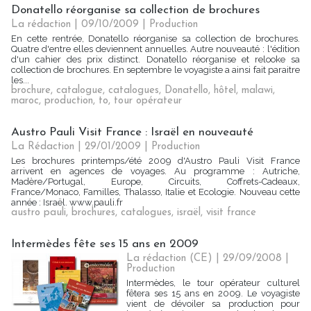
Donatello réorganise sa collection de brochures
La rédaction | 09/10/2009
|
Production
En cette rentrée, Donatello réorganise sa collection de brochures.
Quatre d'entre elles deviennent annuelles. Autre nouveauté : l'édition
d'un cahier des prix distinct. Donatello réorganise et relooke sa
collection de brochures. En septembre le voyagiste a ainsi fait paraitre
les...
brochure
,
catalogue
,
catalogues
,
Donatello
,
hôtel
,
malawi
,
maroc
,
production
,
to
,
tour opérateur
Austro Pauli Visit France : Israël en nouveauté
La Rédaction
| 29/01/2009
|
Production
Les brochures printemps/été 2009 d'Austro Pauli Visit France
arrivent en agences de voyages. Au programme : Autriche,
Madère/Portugal, Europe, Circuits, Coffrets-Cadeaux,
France/Monaco, Familles, Thalasso, Italie et Ecologie. Nouveau cette
année : Israël. www.pauli.fr
austro pauli
,
brochures
,
catalogues
,
israël
,
visit france
Intermèdes fête ses 15 ans en 2009
La rédaction (CE) | 29/09/2008
|
Production
Intermèdes, le tour opérateur culturel
fêtera ses 15 ans en 2009. Le voyagiste
vient de dévoiler sa production pour