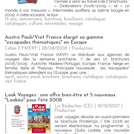
l'année à venir au travers de 2 brochures :
« Destinations 2008/2009 », et « Le
monde à vos mesures ». Intermèdes soufflera sa 15ème bougie en
2009. A cette occasion, le tour ...
15 ans
,
anniversaire
,
borchure
,
brochures
,
catalogue
,
catalogues
,
culture
,
intermèdes
,
voyage
Austro Pauli/Visit France élargit sa gamme
''escapades thématiques'' en Europe
Céline EYMERY | 28/08/2008
|
Production
Austro Pauli/Visit France (APVF) va distribuer aux agences de
voyages dès la semaine prochaine, 7 de ses 10 brochures
2008/2009 : Autriche, Madère/Portugal, Europe, France, Neige en
famille, Italie et Thalasso. Principale nouveauté : les "escapades"
thématiques s’étendent sur l’Europe, avec une...
apvf
,
austro pauli
,
brochure
,
brochures
,
catalogue
,
catalogues
,
visit france
Look Voyages : une offre bien-être et 5 nouveaux
''Lookéa'' pour l'été 2008
La Rédaction (CE) | 18/12/2007
|
Production
Look voyages dévoile en avant-première
sa brochure Printemps / Eté 2008 en
version électronique. Au programme : 5
nouveaux Clubs Lookéa, une nouvelle