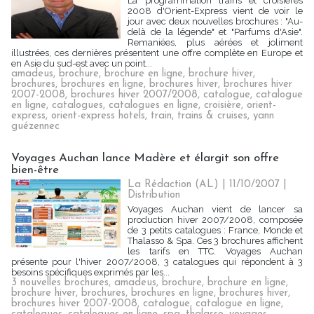
La programmation trains et croisières
2008 d'Orient-Express vient de voir le
jour avec deux nouvelles brochures : "Au-
delà de la légende" et "Parfums d'Asie".
Remaniées, plus aérées et joliment
illustrées, ces dernières présentent une offre complète en Europe et
en Asie du sud-est avec un point...
amadeus
,
brochure
,
brochure en ligne
,
brochure hiver
,
brochures
,
brochures en ligne
,
brochures hiver
,
brochures hiver
2007-2008
,
brochures hiver 2007/2008
,
catalogue
,
catalogue
en ligne
,
catalogues
,
catalogues en ligne
,
croisière
,
orient-
express
,
orient-express hotels
,
train
,
trains & cruises
,
yann
guézennec
Voyages Auchan lance Madère et élargit son offre
bien-être
La Rédaction (AL) | 11/10/2007
|
Distribution
Voyages Auchan vient de lancer sa
production hiver 2007/2008, composée
de 3 petits catalogues : France, Monde et
Thalasso & Spa. Ces 3 brochures affichent
les tarifs en TTC. Voyages Auchan
présente pour l'hiver 2007/2008, 3 catalogues qui répondent à 3
besoins spécifiques exprimés par les...
3 nouvelles brochures
,
amadeus
,
brochure
,
brochure en ligne
,
brochure hiver
,
brochures
,
brochures en ligne
,
brochures hiver
,
brochures hiver 2007-2008
,
catalogue
,
catalogue en ligne
,