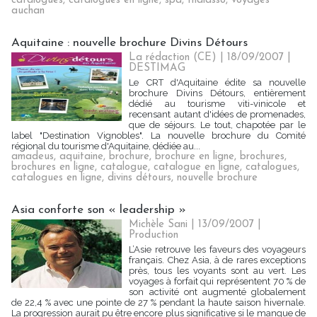
catalogues
,
catalogues en ligne
,
spa
,
thalasso
,
voyages
auchan
Aquitaine : nouvelle brochure Divins Détours
La rédaction (CE) | 18/09/2007
|
DESTIMAG
Le CRT d'Aquitaine édite sa nouvelle
brochure Divins Détours, entièrement
dédié au tourisme viti-vinicole et
recensant autant d'idées de promenades,
que de séjours. Le tout, chapotée par le
label "Destination Vignobles". La nouvelle brochure du Comité
régional du tourisme d'Aquitaine, dédiée au...
amadeus
,
aquitaine
,
brochure
,
brochure en ligne
,
brochures
,
brochures en ligne
,
catalogue
,
catalogue en ligne
,
catalogues
,
catalogues en ligne
,
divins détours
,
nouvelle brochure
Asia conforte son « leadership »
Michèle Sani | 13/09/2007
|
Production
L’Asie retrouve les faveurs des voyageurs
français. Chez Asia, à de rares exceptions
près, tous les voyants sont au vert. Les
voyages à forfait qui représentent 70 % de
son activité ont augmenté globalement
de 22,4 % avec une pointe de 27 % pendant la haute saison hivernale.
La progression aurait pu être encore plus significative si le manque de