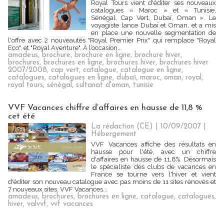
Royal Tours vient d'éditer ses nouveaux
catalogues « Maroc » et « Tunisie,
Sénégal, Cap Vert, Dubaï, Oman ». Le
voyagiste lance Dubaï et Oman, et a mis
en place une nouvelle segmentation de
l'offre avec 2 nouveautés "Royal Premier Prix" qui remplace "Royal
Eco", et "Royal Aventure". À l’occasion...
amadeus
,
brochure
,
brochure en ligne
,
brochure hiver
,
brochures
,
brochures en ligne
,
brochures hiver
,
brochures hiver
2007/2008
,
cap vert
,
catalogue
,
catalogue en ligne
,
catalogues
,
catalogues en ligne
,
dubaï
,
maroc
,
oman
,
royal
,
royal tours
,
sénégal
,
sultanat d'oman
,
tunisie
VVF Vacances chiffre d’affaires en hausse de 11,8 %
cet été
La rédaction (CE) | 10/09/2007
|
Hébergement
VVF Vacances affiche des résultats en
hausse pour l'été, avec un chiffre
d'affaires en hausse de 11,8%. Désormais
le spécialiste des clubs de vacances en
France se tourne vers l'hiver et vient
d'éditer son nouveau catalogue avec pas moins de 11 sites rénovés et
7 nouveaux sites. VVF Vacances...
amadeus
,
brochures
,
brochures en ligne
,
catalogue
,
catalogues
,
hiver
,
valvvf
,
vvf vacances