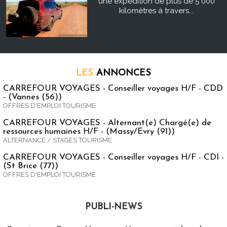
une expédition de plus de 5 000
kilomètres à travers...
LES
ANNONCES
CARREFOUR VOYAGES - Conseiller voyages H/F - CDD
- (Vannes (56))
OFFRES D'EMPLOI TOURISME
CARREFOUR VOYAGES - Alternant(e) Chargé(e) de
ressources humaines H/F - (Massy/Evry (91))
ALTERNANCE / STAGES TOURISME
CARREFOUR VOYAGES - Conseiller voyages H/F - CDI -
(St Brice (77))
OFFRES D'EMPLOI TOURISME
PUBLI-NEWS
Publi-news