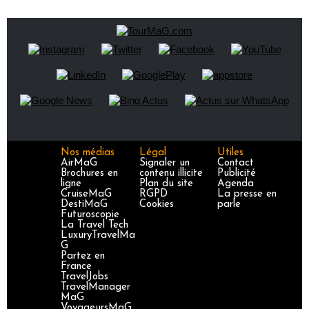
Nos médias
Légal
Utiles
AirMaG
Signaler un
Contact
Brochures en
contenu illicite
Publicité
ligne
Plan du site
Agenda
CruiseMaG
RGPD
La presse en
DestiMaG
Cookies
parle
Futuroscopie
La Travel Tech
LuxuryTravelMa
G
Partez en
France
TravelJobs
TravelManager
MaG
VoyageursMaG