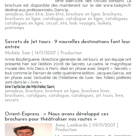
offre Bien-Être, des circuits lointains. La
brochure est disponible dès maintenant sur le site www.lookpro.fr
destiné aux professionnels. Dans la...
amadeus
,
bien être
,
bien-être
,
brochure en ligne
,
brochures
,
brochures en ligne
,
catalogue
,
catalogue en ligne
,
catalogues
,
catalogues en ligne
,
circuit
,
été
,
look voyages
,
lookéa
,
printemps
Secrets de Jet tours : 9 nouvelles destinations font leur
entrée
Michèle Sani | 14/11/2007
|
Production
Anne Bouferguene, directrice générale de Jet tours, et son équipe ont
présenté hier soir l’édition 2008 de Secrets. Le cadre, le magnifique
musée des Arts Deco à Paris, était en phase avec l’esprit « Secrets »
tout comme le Parrain de cette quatrième édition, Jacques Garcia, est
en phase avec l’actualité de l’hôtellerie de luxe. Ses hôtels préférés
sont dans le « livre ».
lire l'article de Michèle Sani
amadeus
,
brochure
,
brochure en ligne
,
brochure hiver
,
brochures
,
catalgues
,
catalogue
,
catalogues
,
jet tours
,
livre
,
secrets
Orient-Express : « Nous avons développé ces
brochures pour théâtraliser nos routes »
Anne Lombardo | 09/11/2007
|
Production