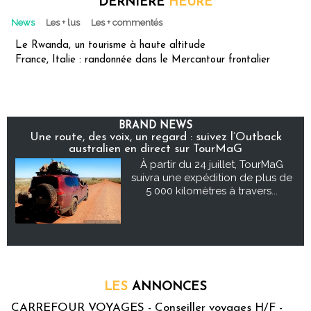
DERNIÈRE
HEURE
News
Les + lus
Les + commentés
Le Rwanda, un tourisme à haute altitude
France, Italie : randonnée dans le Mercantour frontalier
BRAND NEWS
Une route, des voix, un regard : suivez l’Outback
australien en direct sur TourMaG
À partir du 24 juillet, TourMaG
suivra une expédition de plus de
5 000 kilomètres à travers...
LES
ANNONCES
CARREFOUR VOYAGES - Conseiller voyages H/F -