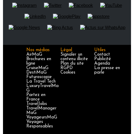
Nos médias
Légal
Utiles
AirMaG
Signaler un
Contact
Brochures en
contenu illicite
Publicité
ligne
Plan du site
Agenda
CruiseMaG
RGPD
La presse en
DestiMaG
Cookies
parle
Futuroscopie
La Travel Tech
LuxuryTravelMa
G
Partez en
France
TravelJobs
TravelManager
MaG
VoyageursMaG
Voyages
Responsables