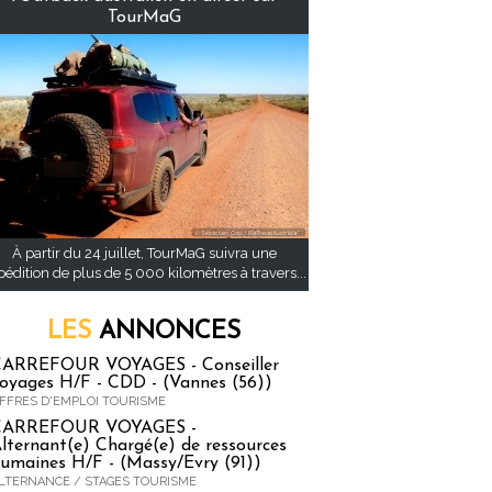
TourMaG
À partir du 24 juillet, TourMaG suivra une
pédition de plus de 5 000 kilomètres à travers...
LES
ANNONCES
ARREFOUR VOYAGES - Conseiller
oyages H/F - CDD - (Vannes (56))
FFRES D'EMPLOI TOURISME
CARREFOUR VOYAGES -
lternant(e) Chargé(e) de ressources
umaines H/F - (Massy/Evry (91))
LTERNANCE / STAGES TOURISME