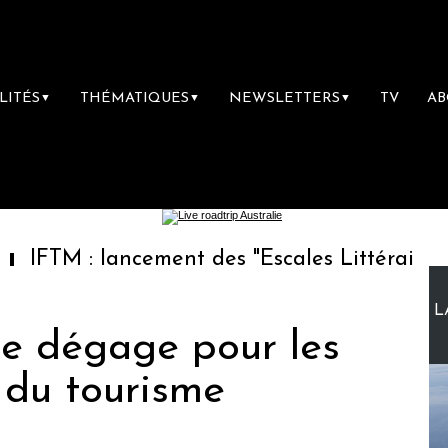
LITÉS
THÉMATIQUES
NEWSLETTERS
TV
A
▼
▼
▼
: lancement des "Escales Littéraires", la pre
L
l se dégage pour les
 du tourisme