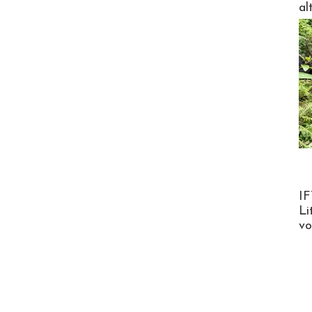
al
Product
IF
Li
v