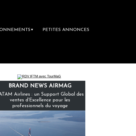
BONNEMENTS
PETITES ANNONCES
▼
mière librairie du voyage
Le groupe Sainte
BRAND NEWS AIRMAG
ATAM Airlines : un Support Global des
ventes d’Excellence pour les
professionnels du voyage