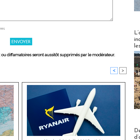
res
Partez
L’
in
le
x ou diffamatoires seront aussitôt supprimés par le modérateur.
<
>
Actus V
De
d’