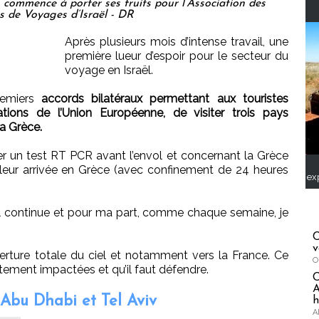
 commence à porter ses fruits pour l’Association des
 de Voyages d’Israël - DR
Après plusieurs mois d’intense travail, une
première lueur d’espoir pour le secteur du
voyage en Israël.
remiers
accords bilatéraux permettant aux touristes
tions de l’Union Européenne, de visiter trois pays
la Grèce.
r un test RT PCR avant l’envol et concernant la Grèce
 leur arrivée en Grèce (avec confinement de 24 heures
ex
ail continue et pour ma part, comme chaque semaine, je
C
v
verture totale du ciel et notamment vers la France. Ce
O
ement impactées et qu’il faut défendre.
A
 Abu Dhabi et Tel Aviv
h
A