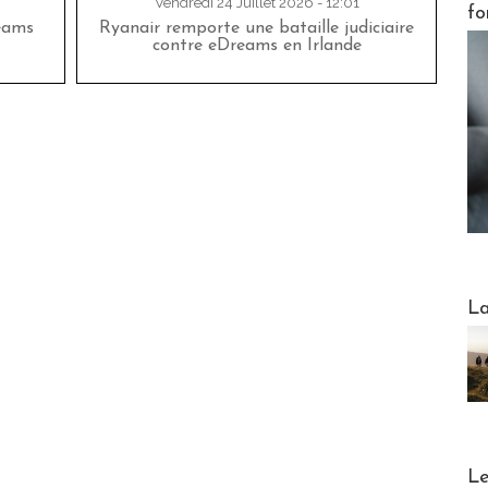
Vendredi 24 Juillet 2026 - 12:01
fo
eams
Ryanair remporte une bataille judiciaire
contre eDreams en Irlande
Webinai
La
DESTI
Le