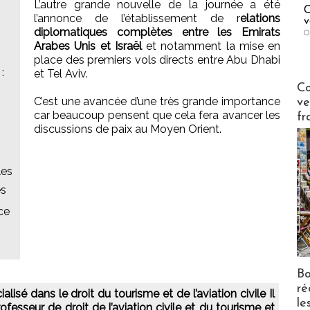
L’autre grande nouvelle de la journée a été
C
l’annonce de l’établissement de r
elations
v
diplomatiques complètes entre les Emirats
O
Arabes Unis et Israël
et notamment la mise en
place des premiers vols directs entre Abu Dhabi
:
et Tel Aviv.
Publi-n
Co
C’est une avancée d’une très grande importance
ve
car beaucoup pensent que cela fera avancer les
fr
discussions de paix au Moyen Orient.
les
es
nce
Bo
ré
isé dans le droit du tourisme et de l’aviation civile Il
le
ofesseur de droit de l’aviation civile et du tourisme et