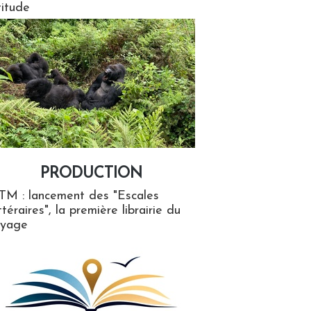
titude
PRODUCTION
ion
TM : lancement des "Escales
ttéraires", la première librairie du
oyage