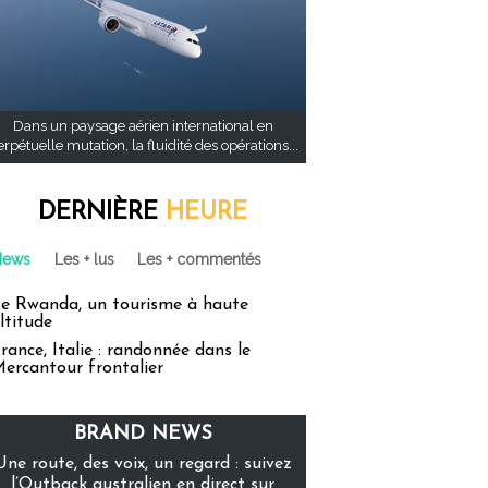
Dans un paysage aérien international en
rpétuelle mutation, la fluidité des opérations...
DERNIÈRE
HEURE
News
Les + lus
Les + commentés
e Rwanda, un tourisme à haute
ltitude
rance, Italie : randonnée dans le
ercantour frontalier
BRAND NEWS
Une route, des voix, un regard : suivez
l’Outback australien en direct sur