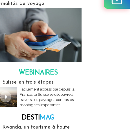
rmalités de voyage
WEBINAIRES
res
 Suisse en trois étapes
Facilement accessible depuis la
France, la Suisse se découvre à
travers ses paysages contrastés,
montagnes imposantes,...
DESTI
MAG
MAG
 Rwanda, un tourisme à haute