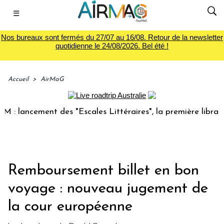
☰
Nos bureaux sont fermés du 27/07 au 16/08. Retour de la newsletter
quotidienne le 24/08/2026. Bel été !
Accueil
>
AirMaG
ement des "Escales Littéraires", la première librairie du vo
Remboursement billet en bon
voyage : nouveau jugement de
la cour européenne