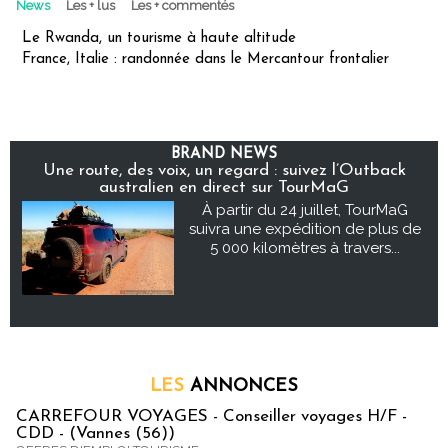
News
Les + lus
Les + commentés
Le Rwanda, un tourisme à haute altitude
France, Italie : randonnée dans le Mercantour frontalier
BRAND NEWS
Une route, des voix, un regard : suivez l’Outback
australien en direct sur TourMaG
À partir du 24 juillet, TourMaG
suivra une expédition de plus de
5 000 kilomètres à travers...
LES
ANNONCES
CARREFOUR VOYAGES - Conseiller voyages H/F -
CDD - (Vannes (56))