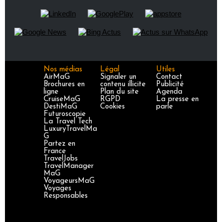
Nos médias
Légal
Utiles
AirMaG
Signaler un
Contact
Brochures en
contenu illicite
Publicité
ligne
Plan du site
Agenda
CruiseMaG
RGPD
La presse en
DestiMaG
Cookies
parle
Futuroscopie
La Travel Tech
LuxuryTravelMa
G
Partez en
France
TravelJobs
TravelManager
MaG
VoyageursMaG
Voyages
Responsables