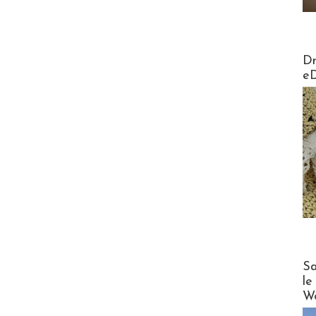
AirMa
Dr
e
Cruise
Sa
le
Wo