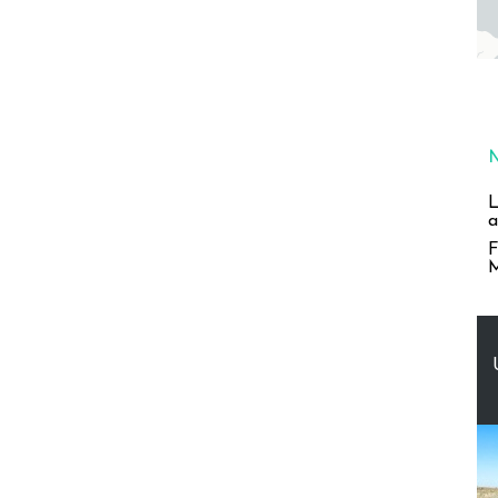
L
a
F
M