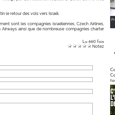
n le retour des vols vers Israël.
Pr
ent sont les compagnies israéliennes, Czech Airlines,
tish Airways ainsi que de nombreuse compagnies charter
Lu 660 fois
Notez
Communi
Co
Ca
to