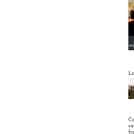
ex
Webinai
La
Publi-n
Co
ve
fr