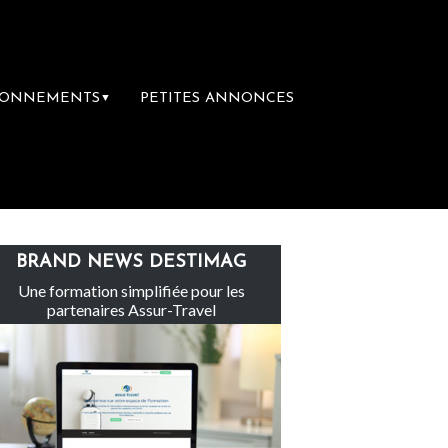
BONNEMENTS
PETITES ANNONCES
▼
Le groupe Sainte-Claire rachète Eden Tour
BRAND NEWS DESTIMAG
Une formation simplifiée pour les
partenaires Assur-Travel