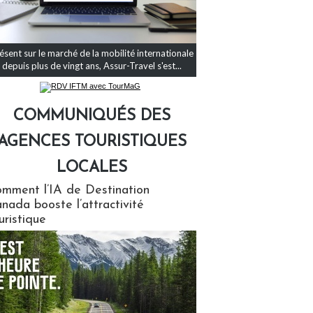
ésent sur le marché de la mobilité internationale
depuis plus de vingt ans, Assur-Travel s'est...
COMMUNIQUÉS DES
AGENCES TOURISTIQUES
LOCALES
qués des agences touristiques locales
mment l’IA de Destination
nada booste l’attractivité
uristique