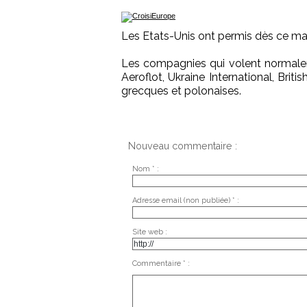
Les Etats-Unis ont permis dès ce mati
Les compagnies qui volent normalem
Aeroflot, Ukraine International, Bri
grecques et polonaises.
Nouveau commentaire :
Nom * :
Adresse email (non publiée) * :
Site web :
Commentaire * :