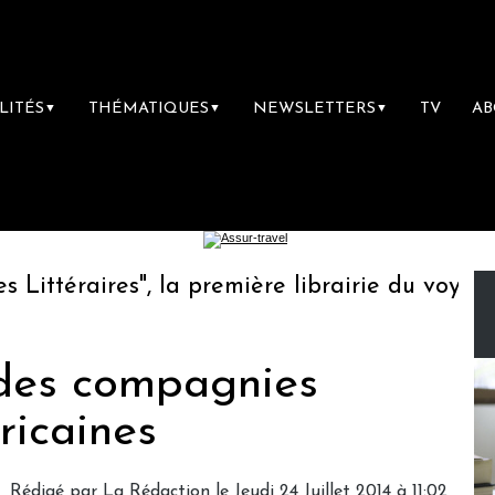
LITÉS
THÉMATIQUES
NEWSLETTERS
TV
A
▼
▼
▼
ttéraires", la première librairie du voyage
r des compagnies
ricaines
Rédigé par
La Rédaction
le Jeudi 24 Juillet 2014 à 11:02