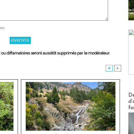
res
x ou diffamatoires seront aussitôt supprimés par le modérateur.
<
>
Actus V
De
d’
fo