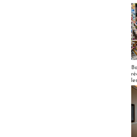
Bo
ré
le