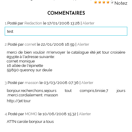
Notez
COMMENTAIRES
1.
Posté par
Redaction
le 17/01/2008 13:28
|
Alerter
test
2.
Posté par
cornet
le 22/01/2008 16:59
|
Alerter
merci de bien vouloir m'envoyer le catalogue été jet tour croisière
égypte à l'adresse suivante:
cornet monique
16 allée de l'épinette
59890 quesnoy sur deule
3.
Posté par
masson
le 03/03/2008 07:36
|
Alerter
bonjour.recherchons,sejours tout compris,tinisie,7 jours
.merci.cordialement. masson
http://jet tour
4.
Posté par
MOMO
le 10/06/2008 15:32
|
Alerter
ATTN carole bonjour a tous