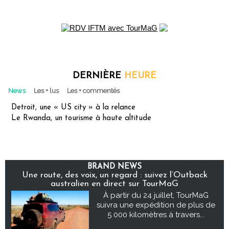
DERNIÈRE
HEURE
News
Les + lus
Les + commentés
Detroit, une « US city » à la relance
Le Rwanda, un tourisme à haute altitude
BRAND NEWS
Une route, des voix, un regard : suivez l’Outback
australien en direct sur TourMaG
À partir du 24 juillet, TourMaG
suivra une expédition de plus de
5 000 kilomètres à travers...