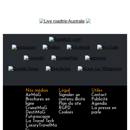
Nos médias
Légal
Utiles
AirMaG
Signaler un
Contact
Brochures en
contenu illicite
Publicité
ligne
Plan du site
Agenda
CruiseMaG
RGPD
La presse en
DestiMaG
Cookies
parle
Futuroscopie
La Travel Tech
LuxuryTravelMa
G