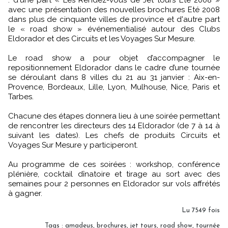
: d'une part « Les Rendez-vous de Jet tours Eté 2008 »
avec une présentation des nouvelles brochures Eté 2008
dans plus de cinquante villes de province et d'autre part
le « road show » événementialisé autour des Clubs
Eldorador et des Circuits et les Voyages Sur Mesure.
Le road show a pour objet d’accompagner le
repositionnement Eldorador dans le cadre d’une tournée
se déroulant dans 8 villes du 21 au 31 janvier : Aix-en-
Provence, Bordeaux, Lille, Lyon, Mulhouse, Nice, Paris et
Tarbes.
Chacune des étapes donnera lieu à une soirée permettant
de rencontrer les directeurs des 14 Eldorador (de 7 à 14 à
suivant les dates). Les chefs de produits Circuits et
Voyages Sur Mesure y participeront.
Au programme de ces soirées : workshop, conférence
plénière, cocktail dînatoire et tirage au sort avec des
semaines pour 2 personnes en Eldorador sur vols affrétés
à gagner.
Lu 7549 fois
Tags
:
amadeus
,
brochures
,
jet tours
,
road show
,
tournée