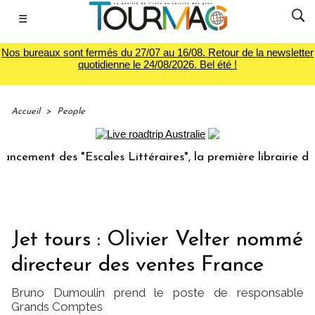
☰
Nos bureaux sont fermés du 27/07 au 16/08. Retour de la newsletter
quotidienne le 24/08/2026. Bel été !
Accueil
>
People
nt des "Escales Littéraires", la première librairie du voya
Jet tours : Olivier Velter nommé
directeur des ventes France
Bruno Dumoulin prend le poste de responsable
Grands Comptes