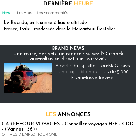
DERNIÈRE
HEURE
News
Les + lus
Les + commentés
Le Rwanda, un tourisme à haute altitude
France, Italie : randonnée dans le Mercantour frontalier
BRAND NEWS
Une route, des voix, un regard : suivez l’Outback
australien en direct sur TourMaG
À partir du 24 juillet, TourMaG suivra
une expédition de plus de 5 000
kilomètres à travers...
LES
ANNONCES
CARREFOUR VOYAGES - Conseiller voyages H/F - CDD
- (Vannes (56))
OFFRES D'EMPLOI TOURISME