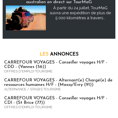
australien en direct sur TourMaG
À partir du 24 juillet, TourMaG
suivra une expédition de plus de
5 000 kilomètres à travers...
LES
ANNONCES
CARREFOUR VOYAGES - Conseiller voyages H/F -
CDD - (Vannes (56))
OFFRES D'EMPLOI TOURISME
CARREFOUR VOYAGES - Alternant(e) Chargé(e) de
ressources humaines H/F - (Massy/Evry (91))
ALTERNANCE / STAGES TOURISME
CARREFOUR VOYAGES - Conseiller voyages H/F -
CDI - (St Brice (77))
OFFRES D'EMPLOI TOURISME