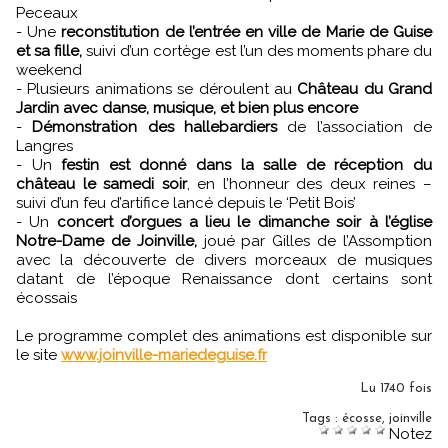
Peceaux
- Une
reconstitution de l’entrée en ville de Marie de Guise
et sa fille,
suivi d’un cortège est l’un des moments phare du
weekend
- Plusieurs animations se déroulent au
Château du Grand
Jardin avec danse, musique, et bien plus encore
-
Démonstration des hallebardiers
de l’association de
Langres
- Un
festin est donné dans la salle de réception du
château le samedi soir
, en l’honneur des deux reines –
suivi d’un feu d’artifice lancé depuis le ‘Petit Bois’
- Un
concert d’orgues a lieu le dimanche soir à l’église
Notre-Dame de Joinville,
joué par Gilles de l’Assomption
avec la découverte de divers morceaux de musiques
datant de l’époque Renaissance dont certains sont
écossais
Le programme complet des animations est disponible sur
le site
www.joinville-mariedeguise.fr
Lu 1740 fois
Tags
:
écosse
,
joinville
Notez