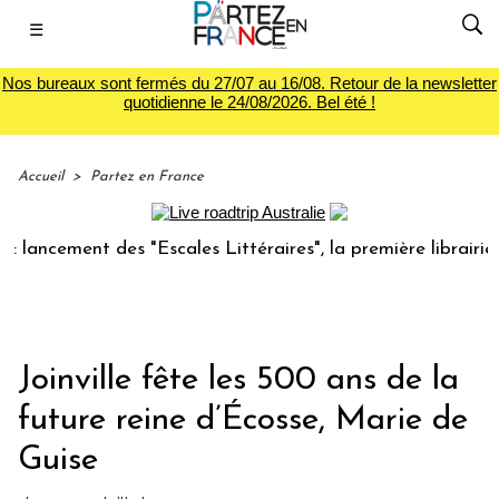
☰
Nos bureaux sont fermés du 27/07 au 16/08. Retour de la newsletter
quotidienne le 24/08/2026. Bel été !
Accueil
>
Partez en France
cement des "Escales Littéraires", la première librairie du v
Joinville fête les 500 ans de la
future reine d’Écosse, Marie de
Guise