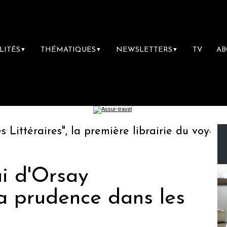
LITÉS
THÉMATIQUES
NEWSLETTERS
TV
A
▼
▼
▼
éraires", la première librairie du voyage
ai d'Orsay
 prudence dans les