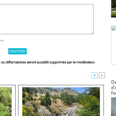
res
x ou diffamatoires seront aussitôt supprimés par le modérateur.
<
>
Actus V
De
d’
fo