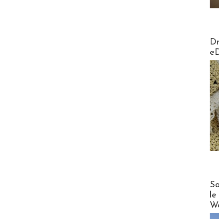
AirMa
Dr
e
Cruise
Sa
le
Wo