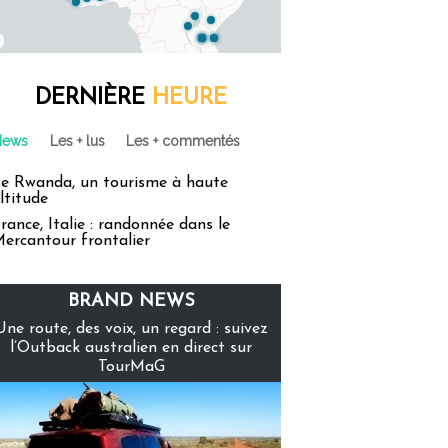
DERNIÈRE
HEURE
News
Les + lus
Les + commentés
e Rwanda, un tourisme à haute
ltitude
rance, Italie : randonnée dans le
ercantour frontalier
BRAND NEWS
Une route, des voix, un regard : suivez
l’Outback australien en direct sur
TourMaG