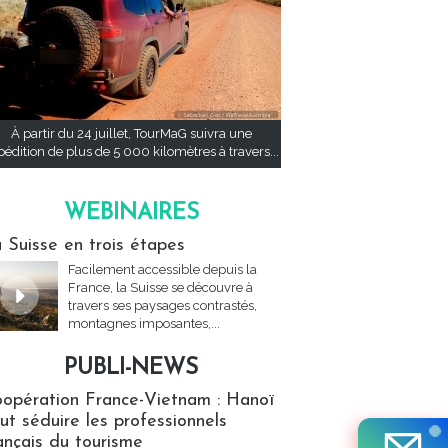
À partir du 24 juillet, TourMaG suivra une
pédition de plus de 5 000 kilomètres à travers...
WEBINAIRES
res
 Suisse en trois étapes
Facilement accessible depuis la
France, la Suisse se découvre à
travers ses paysages contrastés,
montagnes imposantes,...
PUBLI-NEWS
ews
opération France-Vietnam : Hanoï
ut séduire les professionnels
ançais du tourisme