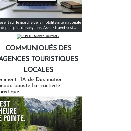
ésent sur le marché de la mobilité internationale
depuis plus de vingt ans, Assur-Travel s'est...
COMMUNIQUÉS DES
AGENCES TOURISTIQUES
LOCALES
qués des agences touristiques locales
mment l’IA de Destination
nada booste l’attractivité
uristique