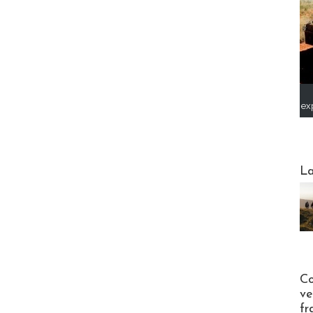
ex
Webinai
La
Publi-n
Co
ve
fr