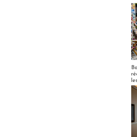
Bo
ré
le