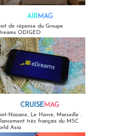
AIR
MAG
G
oit de réponse du Groupe
Dreams ODIGEO
CRUISE
MAG
MaG
int-Nazaire, Le Havre, Marseille :
 lancement très français du MSC
rld Asia