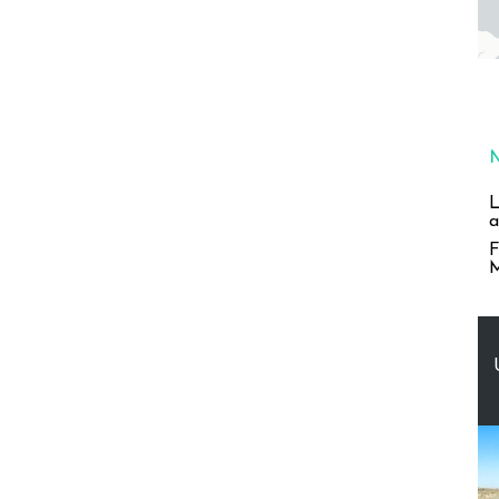
L
a
F
M