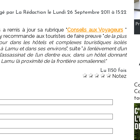
gé par
La Rédaction
le Lundi 26 Septembre 2011 à 15:22
Pr
 a remis à jour sa rubrique "
Conseils aux Voyageurs
"
y recommande aux touristes de faire preuve "
de la plus
ur dans les hôtels et complexes touristiques isolés
, à Lamu et dans ses environs
", suite "
à l’enlèvement d’un
’assassinat de l’un d’entre eux, dans un hôtel donnant
de Lamu (à proximité de la frontière somalienne)."
Lu 1150 fois
Notez
Communi
Co
Ca
to