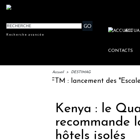
ACTUA
Recherche avancée
CONTACTS
Accueil
>
DESTIMAG
IFTM : lancement des "Escales Litt
Kenya : le Qu
recommande la
hôtels isolés