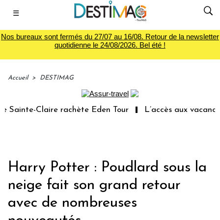
☰
Nos bureaux sont fermés du 27/07 au 16/08. Retour de la newsletter
quotidienne le 24/08/2026. Bel été !
Accueil
>
DESTIMAG
Sainte-Claire rachète Eden Tour
L’accès aux vacances :
Harry Potter : Poudlard sous la
neige fait son grand retour
avec de nombreuses