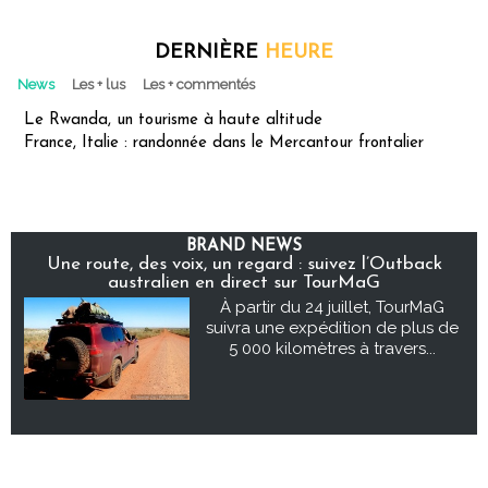
DERNIÈRE
HEURE
News
Les + lus
Les + commentés
Le Rwanda, un tourisme à haute altitude
France, Italie : randonnée dans le Mercantour frontalier
BRAND NEWS
Une route, des voix, un regard : suivez l’Outback
australien en direct sur TourMaG
À partir du 24 juillet, TourMaG
suivra une expédition de plus de
5 000 kilomètres à travers...