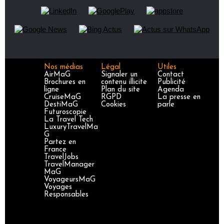
Nos médias
Légal
Utiles
AirMaG
Signaler un
Contact
Brochures en
contenu illicite
Publicité
ligne
Plan du site
Agenda
CruiseMaG
RGPD
La presse en
DestiMaG
Cookies
parle
Futuroscopie
La Travel Tech
LuxuryTravelMa
G
Partez en
France
TravelJobs
TravelManager
MaG
VoyageursMaG
Voyages
Responsables