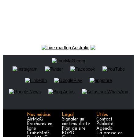
Nos médias
Légal
Utiles
AirMaG
Signaler un
Contact
Brochures en
contenu illicite
Publicité
ligne
Plan du site
Agenda
CruiseMaG
RGPD
La presse en