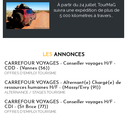
À partir du 24 juillet, TourMaG
suivra une expédition de plus de
5 000 kilomètres à travers...
LES
ANNONCES
CARREFOUR VOYAGES - Conseiller voyages H/F -
CDD - (Vannes (56))
OFFRES D'EMPLOI TOURISME
CARREFOUR VOYAGES - Alternant(e) Chargé(e) de
ressources humaines H/F - (Massy/Evry (91))
ALTERNANCE / STAGES TOURISME
CARREFOUR VOYAGES - Conseiller voyages H/F -
CDI - (St Brice (77))
OFFRES D'EMPLOI TOURISME