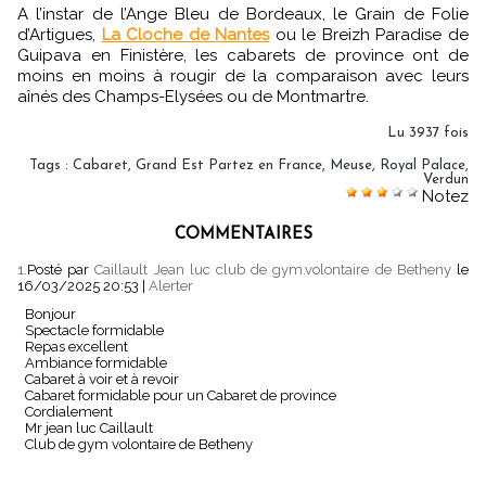
A l’instar de l’Ange Bleu de Bordeaux, le Grain de Folie
d’Artigues,
La Cloche de Nantes
ou le Breizh Paradise de
Guipava en Finistère, les cabarets de province ont de
moins en moins à rougir de la comparaison avec leurs
aînés des Champs-Elysées ou de Montmartre.
Lu 3937 fois
Tags
:
Cabaret
,
Grand Est Partez en France
,
Meuse
,
Royal Palace
,
Verdun
Notez
COMMENTAIRES
1.
Posté par
Caillault Jean luc club de gym.volontaire de Betheny
le
16/03/2025 20:53
|
Alerter
Bonjour
Spectacle formidable
Repas excellent
Ambiance formidable
Cabaret à voir et à revoir
Cabaret formidable pour un Cabaret de province
Cordialement
Mr jean luc Caillault
Club de gym volontaire de Betheny