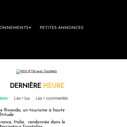
BONNEMENTS
PETITES ANNONCES
▼
première librairie du voyage
Le groupe Sai
DERNIÈRE
HEURE
News
Les + lus
Les + commentés
e Rwanda, un tourisme à haute
ltitude
rance, Italie : randonnée dans le
ercantour frontalier