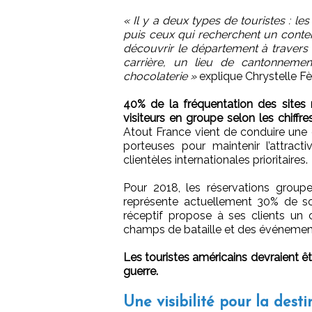
« Il y a deux types de touristes : le
puis ceux qui recherchent un cont
découvrir le département à travers d
carrière, un lieu de cantonneme
chocolaterie »
explique Chrystelle Fè
40% de la fréquentation des sites
visiteurs en groupe selon les chiffre
Atout France vient de conduire une é
porteuses pour maintenir l’attra
clientèles internationales prioritaires.
Pour 2018, les réservations group
représente actuellement 30% de son
réceptif propose à ses clients un 
champs de bataille et des événemen
Les touristes américains devraient ê
guerre.
Une visibilité pour la desti