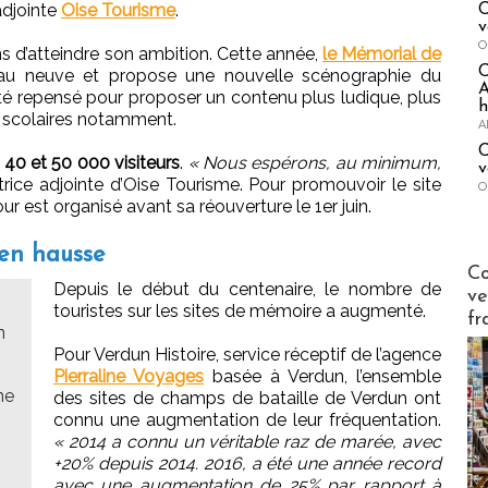
adjointe
Oise Tourisme
.
C
v
O
 d’atteindre son ambition. Cette année,
le Mémorial de
au neuve et propose une nouvelle scénographie du
A
é repensé pour proposer un contenu plus ludique, plus
h
 scolaires notamment.
A
C
e 40 et 50 000 visiteurs
.
« Nous espérons, au minimum,
v
trice adjointe d’Oise Tourisme. Pour promouvoir le site
O
r est organisé avant sa réouverture le 1er juin.
 en hausse
Publi-n
Co
Depuis le début du centenaire, le nombre de
ve
touristes sur les sites de mémoire a augmenté.
fr
n
Pour Verdun Histoire, service réceptif de l’agence
Pierraline Voyages
basée à Verdun, l’ensemble
ne
des sites de champs de bataille de Verdun ont
connu une augmentation de leur fréquentation.
« 2014 a connu un véritable raz de marée, avec
+20% depuis 2014. 2016, a été une année record
avec une augmentation de 25% par rapport à