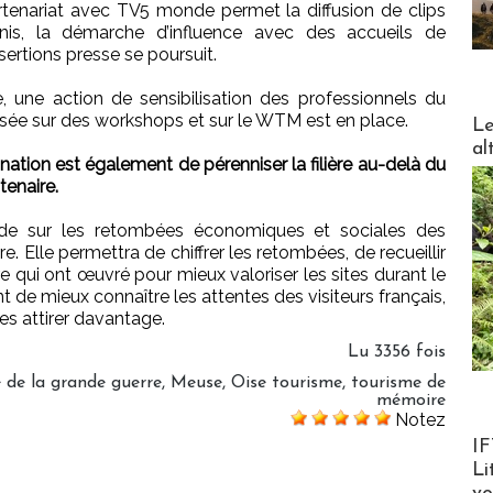
tenariat avec TV5 monde permet la diffusion de clips
Unis, la démarche d’influence avec des accueils de
sertions presse se poursuit.
, une action de sensibilisation des professionnels du
DESTI
sée sur des workshops et sur le WTM est en place.
Le
al
ination est également de pérenniser la filière au-delà du
enaire.
de sur les retombées économiques et sociales des
Elle permettra de chiffrer les retombées, de recueillir
e qui ont œuvré pour mieux valoriser les sites durant le
e mieux connaître les attentes des visiteurs français,
 les attirer davantage.
Lu 3356 fois
 de la grande guerre
,
Meuse
,
Oise tourisme
,
tourisme de
mémoire
Notez
Product
IF
Li