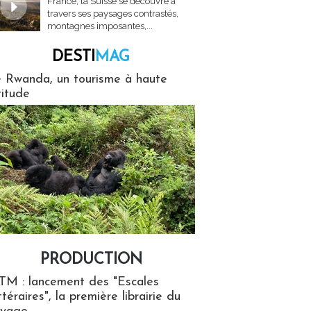
France, la Suisse se découvre à
travers ses paysages contrastés,
montagnes imposantes,...
DESTI
MAG
MAG
 Rwanda, un tourisme à haute
titude
PRODUCTION
ion
TM : lancement des "Escales
ttéraires", la première librairie du