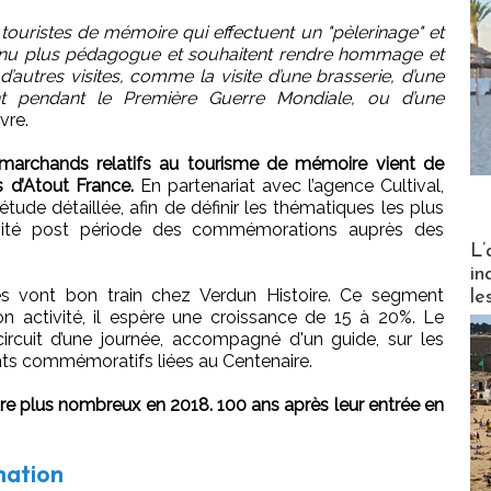
s touristes de mémoire qui effectuent un "pèlerinage" et
enu plus pédagogue et souhaitent rendre hommage et
’autres visites, comme la visite d’une brasserie, d’une
nt pendant le Première Guerre Mondiale, ou d’une
vre.
 marchands relatifs au tourisme de mémoire vient de
s d’Atout France.
En partenariat avec l’agence Cultival,
tude détaillée, afin de définir les thématiques les plus
ctivité post période des commémorations auprès des
Partez
L’
in
es vont bon train chez Verdun Histoire. Ce segment
le
 activité, il espère une croissance de 15 à 20%. Le
circuit d’une journée, accompagné d'un guide, sur les
ts commémoratifs liées au Centenaire.
tre plus nombreux en 2018. 100 ans après leur entrée en
nation