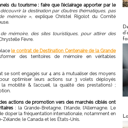
nnels du tourisme : faire que l’éclairage apporter par le
 découvrir la destination par d’autres thématiques, pas
 de mémoire »,
explique Christel Rigolot du ‎Comité
euse.
Actus V
De
d’
de mémoire, des sites touristiques, pour attirer des
fo
hrystelle Fèvre.
 place
le contrat de Destination Centenaire de la Grande
former des territoires de mémoire en véritables
rat se sont engagés sur 4 ans à mutualiser des moyens
 pour optimiser leurs actions sur 3 volets déployés
 la mobilité & l’accueil, la qualité des prestations) ;
otion.
 des actions de promotion vers des marchés ciblés ont
taires
: la Grande-Bretagne, l’Irlande, l’Allemagne. Le
e doper la fréquentation internationale, notamment en
Webinai
La
e-Zélande, le Canada et les États-Unis.