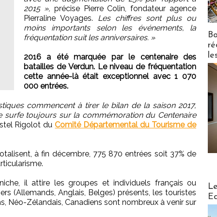
2015 »,
précise Pierre Colin, fondateur agence
Pierraline Voyages.
Les chiffres sont plus ou
moins importants selon les événements, la
Bo
fréquentation suit les anniversaires. »
ré
le
2016 a été marquée par le centenaire des
batailles de Verdun. Le niveau de fréquentation
cette année-là était exceptionnel avec 1 070
000 entrées.
istiques commencent à tirer le bilan de la saison 2017,
e surfe toujours sur la commémoration du Centenaire
tel Rigolot du ‎
Comité Départemental du Tourisme de
talisent, à fin décembre, 775 870 entrées soit 37% de
rticularisme.
he, il attire les groupes et individuels français ou
Distribu
Le
iers (Allemands, Anglais, Belges) présents, les touristes
Ed
ens, Néo-Zélandais, Canadiens sont nombreux à venir sur