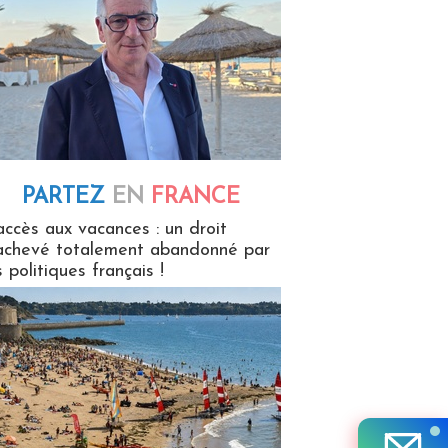
PARTEZ
EN
FRANCE
 en France
accès aux vacances : un droit
achevé totalement abandonné par
s politiques français !