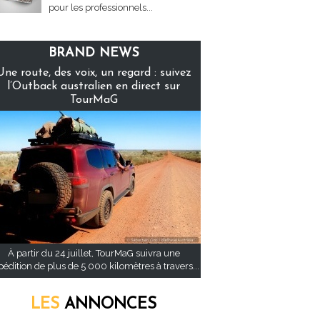
pour les professionnels...
BRAND NEWS
Une route, des voix, un regard : suivez
l’Outback australien en direct sur
TourMaG
À partir du 24 juillet, TourMaG suivra une
pédition de plus de 5 000 kilomètres à travers...
LES
ANNONCES