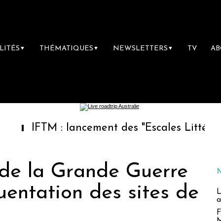
LITÉS
THÉMATIQUES
NEWSLETTERS
TV
A
▼
▼
▼
TM : lancement des "Escales Littéraires", la 
 de la Grande Guerre
uentation des sites de
L
a
F
M