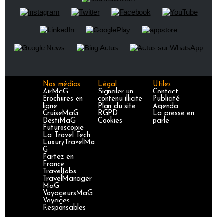
Nos médias
Légal
Utiles
AirMaG
Signaler un
Contact
Brochures en
contenu illicite
Publicité
ligne
Plan du site
Agenda
CruiseMaG
RGPD
La presse en
DestiMaG
Cookies
parle
Futuroscopie
La Travel Tech
LuxuryTravelMa
G
Partez en
France
TravelJobs
TravelManager
MaG
VoyageursMaG
Voyages
Responsables