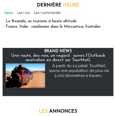
DERNIÈRE
HEURE
News
Les + lus
Les + commentés
Le Rwanda, un tourisme à haute altitude
France, Italie : randonnée dans le Mercantour frontalier
BRAND NEWS
Une route, des voix, un regard : suivez l’Outback
australien en direct sur TourMaG
À partir du 24 juillet, TourMaG
suivra une expédition de plus de
5 000 kilomètres à travers...
LES
ANNONCES