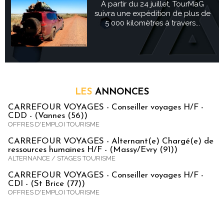
À partir du 24 juillet, TourMaG
suivra une expédition de plus de
5 000 kilomètres à travers...
LES
ANNONCES
CARREFOUR VOYAGES - Conseiller voyages H/F -
CDD - (Vannes (56))
OFFRES D'EMPLOI TOURISME
CARREFOUR VOYAGES - Alternant(e) Chargé(e) de
ressources humaines H/F - (Massy/Evry (91))
ALTERNANCE / STAGES TOURISME
CARREFOUR VOYAGES - Conseiller voyages H/F -
CDI - (St Brice (77))
OFFRES D'EMPLOI TOURISME