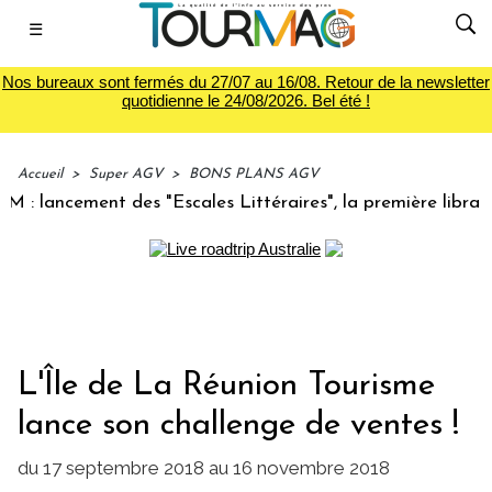
☰
Nos bureaux sont fermés du 27/07 au 16/08. Retour de la newsletter
quotidienne le 24/08/2026. Bel été !
Accueil
>
Super AGV
>
BONS PLANS AGV
lancement des "Escales Littéraires", la première librairie d
L'Île de La Réunion Tourisme
lance son challenge de ventes !
du 17 septembre 2018 au 16 novembre 2018