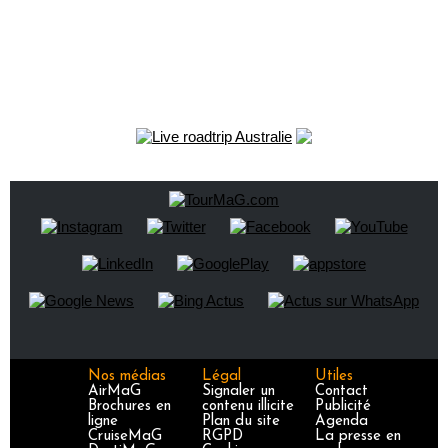
Nos médias
Légal
Utiles
AirMaG
Signaler un
Contact
Brochures en
contenu illicite
Publicité
ligne
Plan du site
Agenda
CruiseMaG
RGPD
La presse en