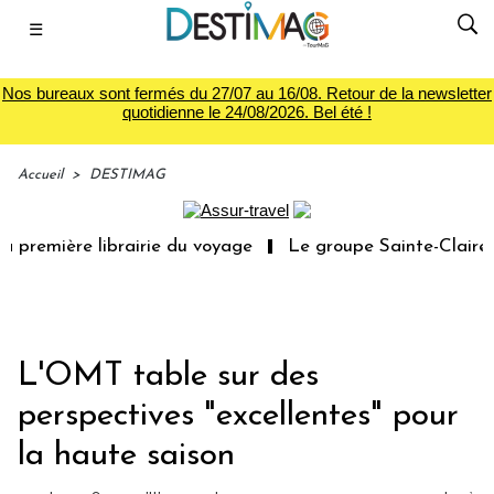
☰
Nos bureaux sont fermés du 27/07 au 16/08. Retour de la newsletter
quotidienne le 24/08/2026. Bel été !
Accueil
>
DESTIMAG
 première librairie du voyage
Le groupe Sainte-Claire r
L'OMT table sur des
perspectives "excellentes" pour
la haute saison