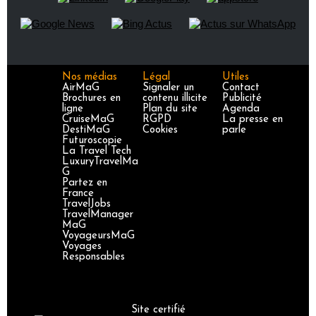
Nos médias
Légal
Utiles
AirMaG
Signaler un
Contact
Brochures en
contenu illicite
Publicité
ligne
Plan du site
Agenda
CruiseMaG
RGPD
La presse en
DestiMaG
Cookies
parle
Futuroscopie
La Travel Tech
LuxuryTravelMa
G
Partez en
France
TravelJobs
TravelManager
MaG
VoyageursMaG
Voyages
Responsables
Site certifié