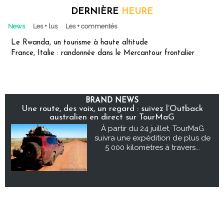
DERNIÈRE
HEURE
News
Les + lus
Les + commentés
Le Rwanda, un tourisme à haute altitude
France, Italie : randonnée dans le Mercantour frontalier
BRAND NEWS
Une route, des voix, un regard : suivez l’Outback
australien en direct sur TourMaG
À partir du 24 juillet, TourMaG
suivra une expédition de plus de
5 000 kilomètres à travers...