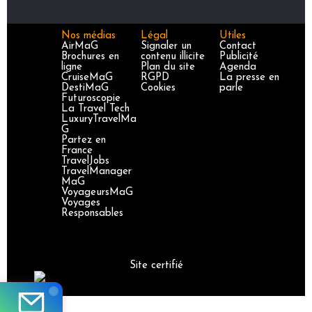
Nos médias
Légal
Utiles
AirMaG
Signaler un
Contact
Brochures en
contenu illicite
Publicité
ligne
Plan du site
Agenda
CruiseMaG
RGPD
La presse en
DestiMaG
Cookies
parle
Futuroscopie
La Travel Tech
LuxuryTravelMa
G
Partez en
France
TravelJobs
TravelManager
MaG
VoyageursMaG
Voyages
Responsables
Site certifié