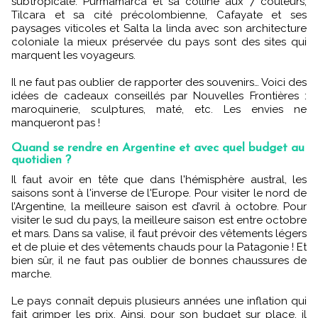
subtropicale. Purmamarca et sa colline aux 7 couleurs,
Tilcara et sa cité précolombienne, Cafayate et ses
paysages viticoles et Salta la linda avec son architecture
coloniale la mieux préservée du pays sont des sites qui
marquent les voyageurs.
Il ne faut pas oublier de rapporter des souvenirs… Voici des
idées de cadeaux conseillés par Nouvelles Frontières :
maroquinerie, sculptures, maté, etc. Les envies ne
manqueront pas !
Quand se rendre en Argentine et avec quel budget au
quotidien ?
Il faut avoir en tête que dans l'hémisphère austral, les
saisons sont à l'inverse de l'Europe. Pour visiter le nord de
l’Argentine, la meilleure saison est d’avril à octobre. Pour
visiter le sud du pays, la meilleure saison est entre octobre
et mars. Dans sa valise, il faut prévoir des vêtements légers
et de pluie et des vêtements chauds pour la Patagonie ! Et
bien sûr, il ne faut pas oublier de bonnes chaussures de
marche.
Le pays connaît depuis plusieurs années une inflation qui
fait grimper les prix. Ainsi, pour son budget sur place, il