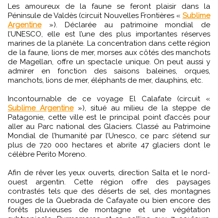
Les amoureux de la faune se feront plaisir dans la
Péninsule de Valdès (circuit Nouvelles Frontières «
Sublime
Argentine
»). Déclarée au patrimoine mondial de
l’UNESCO, elle est l’une des plus importantes réserves
marines de la planète. La concentration dans cette région
de la faune, lions de mer, morses aux côtés des manchots
de Magellan, offre un spectacle unique. On peut aussi y
admirer en fonction des saisons baleines, orques,
manchots, lions de mer, éléphants de mer, dauphins, etc.
Incontournable de ce voyage El Calafate (circuit «
Sublime Argentine
»), situé au milieu de la steppe de
Patagonie, cette ville est le principal point d’accès pour
aller au Parc national des Glaciers. Classé au Patrimoine
Mondial de l’humanité par l’Unesco, ce parc s’étend sur
plus de 720 000 hectares et abrite 47 glaciers dont le
célèbre Perito Moreno.
Afin de rêver les yeux ouverts, direction Salta et le nord-
ouest argentin. Cette région offre des paysages
contrastés tels que des déserts de sel, des montagnes
rouges de la Quebrada de Cafayate ou bien encore des
forêts pluvieuses de montagne et une végétation