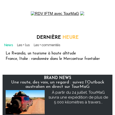
DERNIÈRE
HEURE
News
Les + lus
Les + commentés
Le Rwanda, un tourisme à haute altitude
France, Italie : randonnée dans le Mercantour frontalier
BRAND NEWS
Une route, des voix, un regard : suivez l’Outback
australien en direct sur TourMaG
À partir du 24 juillet, TourMaG
suivra une expédition de plus de
5 000 kilomètres à travers...