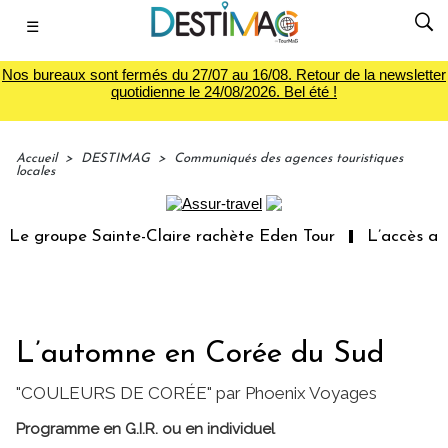
☰
Nos bureaux sont fermés du 27/07 au 16/08. Retour de la newsletter
quotidienne le 24/08/2026. Bel été !
Accueil
>
DESTIMAG
>
Communiqués des agences touristiques
locales
 groupe Sainte-Claire rachète Eden Tour
L’accès aux va
L’automne en Corée du Sud
"COULEURS DE CORÉE" par Phoenix Voyages
Programme en G.I.R. ou en individuel