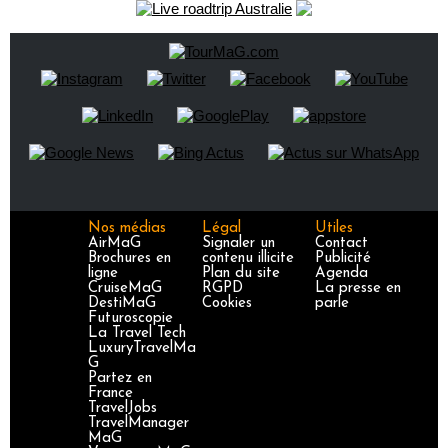
Nos médias
Légal
Utiles
AirMaG
Signaler un
Contact
Brochures en
contenu illicite
Publicité
ligne
Plan du site
Agenda
CruiseMaG
RGPD
La presse en
DestiMaG
Cookies
parle
Futuroscopie
La Travel Tech
LuxuryTravelMa
G
Partez en
France
TravelJobs
TravelManager
MaG