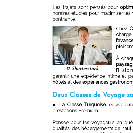
Les trajets sont pensés pour
optim
horaires étudiés pour maximiser les v
contrainte.
Chez
C
charge 
l’avanc
pleinem
À chaq
paysag
© Shutterstock
l’Histo
garantir une expérience intime et p
hôtels
et des
expériences gastrono
Deux Classes de Voyage so
●
La Classe Turquoise
, équivalent
prestations Premium.
Pensée pour les voyageurs en quê
qualités, des hébergements de haut s