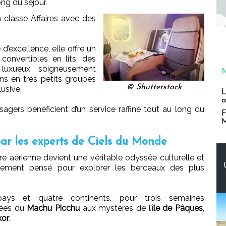
ng du séjour.
a classe Affaires avec des
’excellence, elle offre un
convertibles en lits, des
 luxueux soigneusement
ons en très petits groupes
© Shutterstock
usive.
L
a
sagers bénéficient d’un service raffiné tout au long du
F
M
ar les experts de Ciels du Monde
ère aérienne devient une véritable odyssée culturelle et
neusement pensé pour explorer les berceaux des plus
ays et quatre continents, pour trois semaines
rées du
Machu Picchu
aux mystères de l’
île de Pâques
,
kor
.