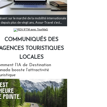
ésent sur le marché de la mobilité internationale
depuis plus de vingt ans, Assur-Travel s'est...
COMMUNIQUÉS DES
AGENCES TOURISTIQUES
LOCALES
qués des agences touristiques locales
mment l’IA de Destination
nada booste l’attractivité
uristique