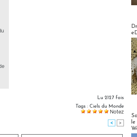
AirMa
Dr
du
e
de
Lu 2127 fois
Tags
:
Ciels du Monde
Notez
Cruise
Sa
le
<
>
Wo