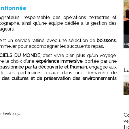
entionnée
gnateurs, responsable des opérations terrestres et
otographe, ainsi qu’une équipe dédiée à la gestion des
ageurs.
nt un service raffiné, avec une sélection de
boissons,
ex
ommelier pour accompagner les succulents repas.
CIELS DU MONDE
, c’est vivre bien plus qu’un voyage,
ire le choix d’une
expérience immersive
, portée par une
passionnée par la découverte et l’humain
, engagée aux
Webinai
La
de ses partenaires locaux dans une démarche de
 des cultures et de préservation des environnements
Publi-n
-tarifs 2025)
Co
ve
fr