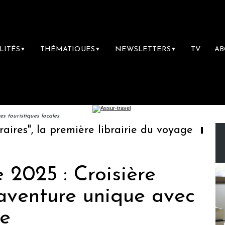
LITÉS
THÉMATIQUES
NEWSLETTERS
TV
A
▼
▼
▼
 touristiques locales
s", la première librairie du voyage
Le gro
 2025 : Croisière
 aventure unique avec
de