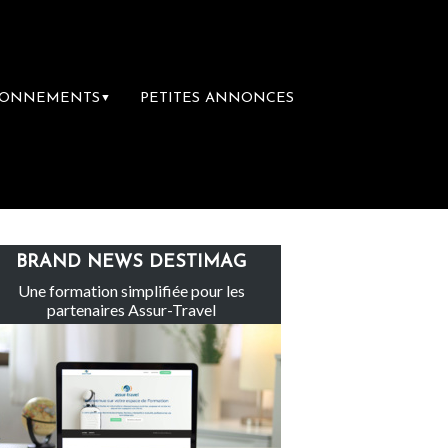
BONNEMENTS
PETITES ANNONCES
▼
upe Sainte-Claire rachète Eden Tour
L’ac
BRAND NEWS DESTIMAG
Une formation simplifiée pour les
partenaires Assur-Travel