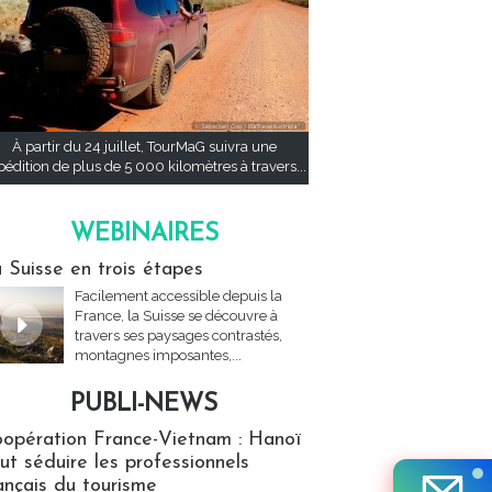
À partir du 24 juillet, TourMaG suivra une
pédition de plus de 5 000 kilomètres à travers...
WEBINAIRES
res
 Suisse en trois étapes
Facilement accessible depuis la
France, la Suisse se découvre à
travers ses paysages contrastés,
montagnes imposantes,...
PUBLI-NEWS
ews
opération France-Vietnam : Hanoï
ut séduire les professionnels
ançais du tourisme