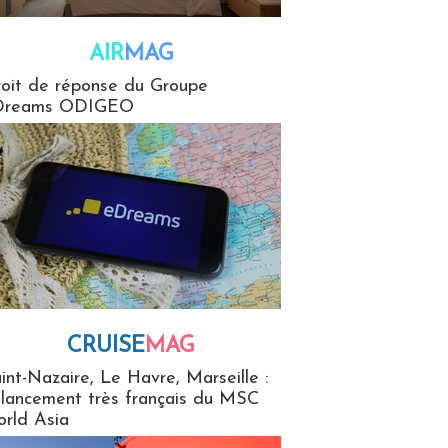
AIR
MAG
G
oit de réponse du Groupe
Dreams ODIGEO
CRUISE
MAG
MaG
int-Nazaire, Le Havre, Marseille :
 lancement très français du MSC
rld Asia