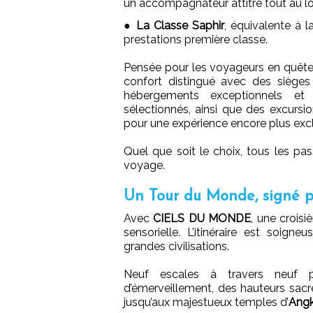
un accompagnateur attitré tout au lo
●
La Classe Saphir
, équivalente à l
prestations première classe.
Pensée pour les voyageurs en quête d
confort distingué avec des sièges 
hébergements exceptionnels et
sélectionnés, ainsi que des excursi
pour une expérience encore plus excl
Quel que soit le choix, tous les pas
voyage.
Un Tour du Monde, signé p
Avec
CIELS DU MONDE
, une croisi
sensorielle. L’itinéraire est soig
grandes civilisations.
Neuf escales à travers neuf p
d’émerveillement, des hauteurs sac
jusqu’aux majestueux temples d’
Ang