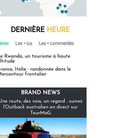
DERNIÈRE
HEURE
News
Les + lus
Les + commentés
e Rwanda, un tourisme à haute
ltitude
rance, Italie : randonnée dans le
ercantour frontalier
BRAND NEWS
Une route, des voix, un regard : suivez
l’Outback australien en direct sur
TourMaG