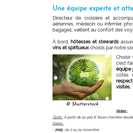
Une équipe experte et att
Directeur de croisière et accompa
aériennes, médecin ou infirmier, ph
bagages, veillent au confort des voy
À bord,
hôtesses et stewards
assure
vins et spiritueux
choisis par notre s
Choisir
c’est fa
équipe 
côtés 
respect
visités.
© Shutterstock
Notes :
Tarifs :
À partir de 24 900 € (base chambre double
Dates :
-
2025 :
du 2 au 24 novembre