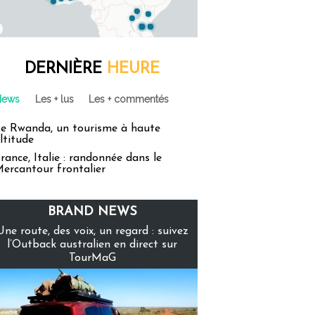
DERNIÈRE
HEURE
News
Les + lus
Les + commentés
e Rwanda, un tourisme à haute
ltitude
rance, Italie : randonnée dans le
ercantour frontalier
BRAND NEWS
Une route, des voix, un regard : suivez
l’Outback australien en direct sur
TourMaG