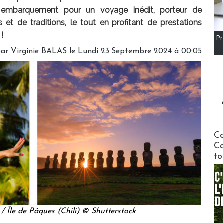
t, embarquement pour un voyage inédit, porteur de
 et de traditions, le tout en profitant de prestations
 !
Pr
par
Virginie BALAS
le Lundi 23 Septembre 2024 à 00:05
Communi
Co
Ca
to
 / Île de Pâques (Chili) © Shutterstock