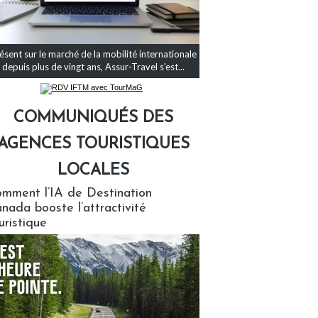
ésent sur le marché de la mobilité internationale
depuis plus de vingt ans, Assur-Travel s'est...
COMMUNIQUÉS DES
AGENCES TOURISTIQUES
LOCALES
qués des agences touristiques locales
mment l’IA de Destination
nada booste l’attractivité
uristique