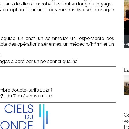
rs dans des lieux improbables tout au long du voyage
s en option pour un programme individuel à chaque
n équipe, un chef, un sommelier, un responsable des
ex
ble des opérations aériennes, un médecin/infirmier, un
s
ages à bord par un personnel qualifié
Webinai
La
ambre double-tarifs 2025)
27
: du 7 au 29 novembre
Publi-n
Co
ve
fr