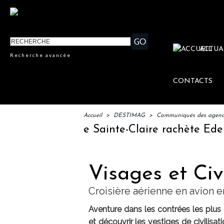
ACTUA
Recherche avancée
CONTACTS
Accueil
>
DESTIMAG
>
Communiqués des agences
Le groupe Sainte-Claire rachète Eden To
Visages et Civ
Croisière aérienne en avion en
Aventure dans les contrées les plus 
et découvrir les vestiges de civilis