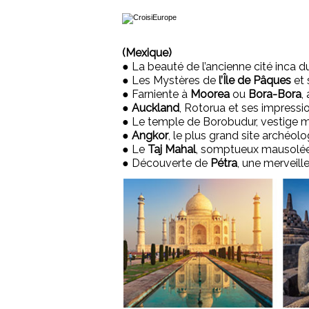
(Mexique)
● La beauté de l’ancienne cité inca 
● Les Mystères de
l’Île de Pâques
et 
● Farniente à
Moorea
ou
Bora-Bora
,
●
Auckland
, Rotorua et ses impress
● Le temple de Borobudur, vestige m
●
Angkor
, le plus grand site arché
● Le
Taj Mahal
, somptueux mausolé
● Découverte de
Pétra
, une merveill