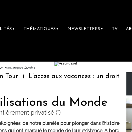
LITÉS
THÉMATIQUES
NEWSLETTERS
TV
A
▼
▼
▼
 touristiques locales
ur
L’accès aux vacances : un droit inachev
ilisations du Monde
tièrement privatisé (*)
éloignées de notre planète pour plonger dans l’histoire
ations qui ont marqué le monde de leur existence. A bord