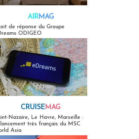
AIR
MAG
G
oit de réponse du Groupe
Dreams ODIGEO
CRUISE
MAG
MaG
int-Nazaire, Le Havre, Marseille :
 lancement très français du MSC
rld Asia