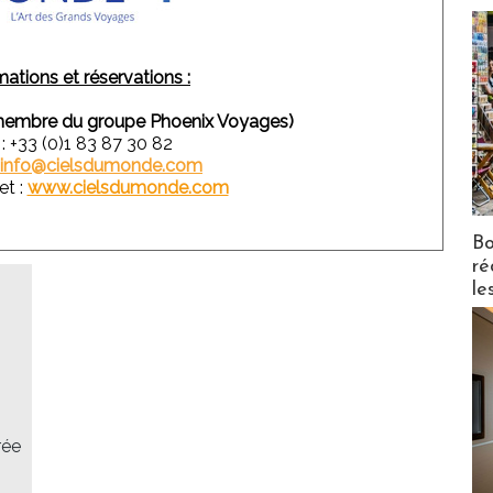
mations et réservations :
membre du groupe Phoenix Voyages)
 : +33 (0)1 83 87 30 82
info@cielsdumonde.com
et :
www.cielsdumonde.com
Bo
ré
le
rée