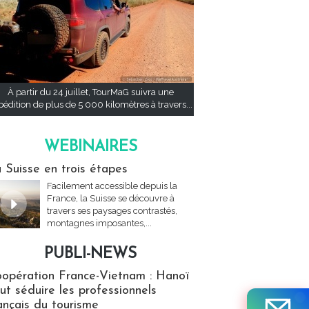
À partir du 24 juillet, TourMaG suivra une
pédition de plus de 5 000 kilomètres à travers...
WEBINAIRES
res
 Suisse en trois étapes
Facilement accessible depuis la
France, la Suisse se découvre à
travers ses paysages contrastés,
montagnes imposantes,...
PUBLI-NEWS
ews
opération France-Vietnam : Hanoï
ut séduire les professionnels
ançais du tourisme