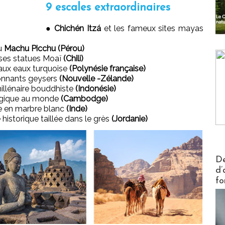
9 escales extraordinaires
●
Chichén Itzá
et les fameux sites mayas
du
Machu Picchu (Pérou)
ses statues Moaï
(Chili)
 aux eaux turquoise
(Polynésie française)
ionnants geysers
(Nouvelle -Zélande)
illénaire bouddhiste
(Indonésie)
ologique au monde
(Cambodge)
e en marbre blanc
(Inde)
e historique taillée dans le grès
(Jordanie)
Actus V
De
d’
fo