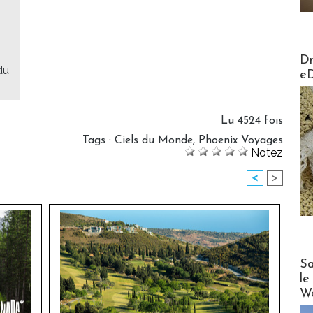
AirMa
Dr
du
e
Lu 4524 fois
Tags
:
Ciels du Monde
,
Phoenix Voyages
Notez
<
>
Cruise
Sa
le
Wo