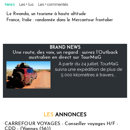
News
Les + lus
Les + commentés
Le Rwanda, un tourisme à haute altitude
France, Italie : randonnée dans le Mercantour frontalier
BRAND NEWS
Une route, des voix, un regard : suivez l’Outback
australien en direct sur TourMaG
À partir du 24 juillet, TourMaG
suivra une expédition de plus de
5 000 kilomètres à travers...
LES
ANNONCES
CARREFOUR VOYAGES - Conseiller voyages H/F -
CDD - (Vannes (56))