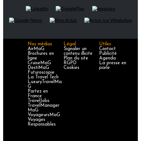
Nos médias
Légal
Utiles
AirMaG
Signaler un
Contact
Brochures en
contenu illicite
Publicité
ligne
Plan du site
Agenda
CruiseMaG
RGPD
La presse en
DestiMaG
Cookies
parle
Futuroscopie
La Travel Tech
LuxuryTravelMa
G
Partez en
France
TravelJobs
TravelManager
MaG
VoyageursMaG
Voyages
Responsables