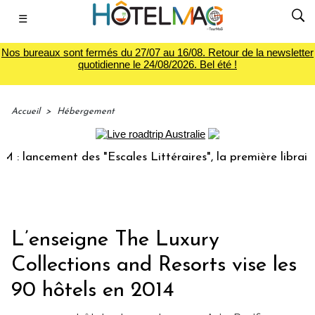
☰
Nos bureaux sont fermés du 27/07 au 16/08. Retour de la newsletter
quotidienne le 24/08/2026. Bel été !
Accueil
>
Hébergement
lancement des "Escales Littéraires", la première librairie d
L’enseigne The Luxury
Collections and Resorts vise les
90 hôtels en 2014