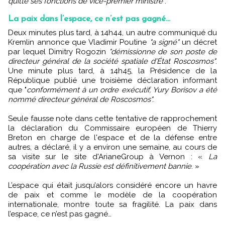
quitte ses fonctions de vice-premier ministre"
.
La paix dans l’espace, ce n’est pas gagné…
Deux minutes plus tard, à 14h44, un autre communiqué du
Kremlin annonce que Vladimir Poutine
"a signé"
un décret
par lequel Dimitry Rogozin
"démissionne de son poste de
directeur général de la société spatiale d'État Roscosmos"
.
Une minute plus tard, à 14h45, la Présidence de la
République publié une troisième déclaration informant
que "
conformément à un ordre exécutif, Yury Borisov a été
nommé directeur général de Roscosmos".
Seule fausse note dans cette tentative de rapprochement
la déclaration du Commissaire européen de Thierry
Breton en charge de l'espace et de la défense entre
autres, a déclaré, il y a environ une semaine, au cours de
sa visite sur le site d'ArianeGroup à Vernon : «
La
coopération avec la Russie est définitivement bannie
. »
L’espace qui était jusqu’alors considéré encore un havre
de paix et comme le modèle de la coopération
internationale, montre toute sa fragilité. La paix dans
l’espace, ce n’est pas gagné…