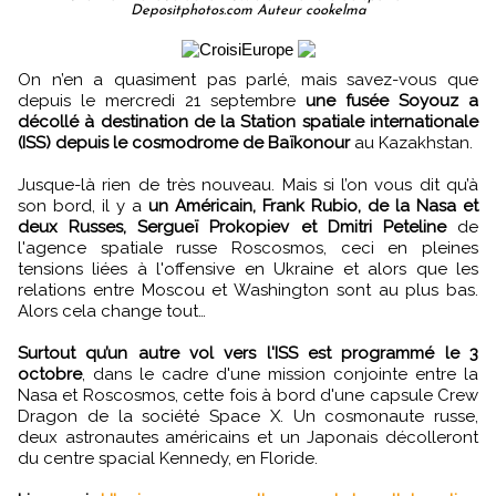
Depositphotos.com Auteur cookelma
On n’en a quasiment pas parlé, mais savez-vous que
depuis le mercredi 21 septembre
une fusée Soyouz a
décollé à destination de la Station spatiale internationale
(ISS) depuis le cosmodrome de Baïkonour
au Kazakhstan.
Jusque-là rien de très nouveau. Mais si l’on vous dit qu’à
son bord, il y a
un Américain, Frank Rubio, de la Nasa et
deux Russes, Sergueï Prokopiev et Dmitri Peteline
de
l'agence spatiale russe Roscosmos, ceci en pleines
tensions liées à l'offensive en Ukraine et alors que les
relations entre Moscou et Washington sont au plus bas.
Alors cela change tout…
Surtout qu’un autre vol vers l'ISS est programmé le 3
octobre
, dans le cadre d'une mission conjointe entre la
Nasa et Roscosmos, cette fois à bord d'une capsule Crew
Dragon de la société Space X. Un cosmonaute russe,
deux astronautes américains et un Japonais décolleront
du centre spacial Kennedy, en Floride.