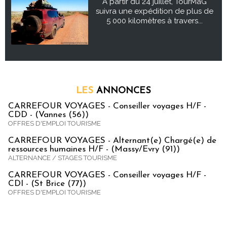
À partir du 24 juillet, TourMaG
suivra une expédition de plus de
5 000 kilomètres à travers...
LES
ANNONCES
CARREFOUR VOYAGES - Conseiller voyages H/F -
CDD - (Vannes (56))
OFFRES D'EMPLOI TOURISME
CARREFOUR VOYAGES - Alternant(e) Chargé(e) de
ressources humaines H/F - (Massy/Evry (91))
ALTERNANCE / STAGES TOURISME
CARREFOUR VOYAGES - Conseiller voyages H/F -
CDI - (St Brice (77))
OFFRES D'EMPLOI TOURISME