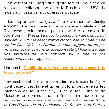
Il est évident qu’il s’agit d’un geste fort qui peut être va
renouer la collaboration entre la Russie et les USA du
moins au niveau de la coopération spatiale.
Il faut rapprocher ce geste à la démission de
Dimitry
Rogozin
directeur général de la société spatiale d'État
Roscosmos, celui même qui avait twitté à l’attention de
Joe Biden : «
Si vous bloquez la coopération avec nous, qui
sauvera l'ISS d'une désorbitation incontrôlée et d'une chute
sur les États-Unis ou l'Europe. Je vous suggère de ne pas
vous comporter comme un irresponsable (…) Pour éviter que
vos sanctions ne vous tombent sur la tête. Et pas
seulement au sens figuré.
»
Lire aussi :
Conflit Ukraine : vers une mise en sommeil du
tourisme spatial ?
Non seulement, il y a la démission, mais aussi la façon
dont celle-ci s’est faite et qui en dit long peut être sur les
intentions de la Russie : 15 juillet, à 14h42 (heure de
Moscou), un communiqué du Kremlin annonce qu' "
en
vertu d'un ordre exécutif et conformément à l'article 83 de
la Constitution de la Fédération de Russie, Iouri Borisov