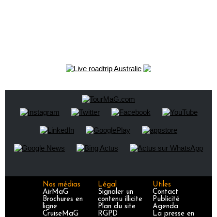
Nos médias
Légal
Utiles
AirMaG
Signaler un
Contact
Brochures en
contenu illicite
Publicité
ligne
Plan du site
Agenda
CruiseMaG
RGPD
La presse en