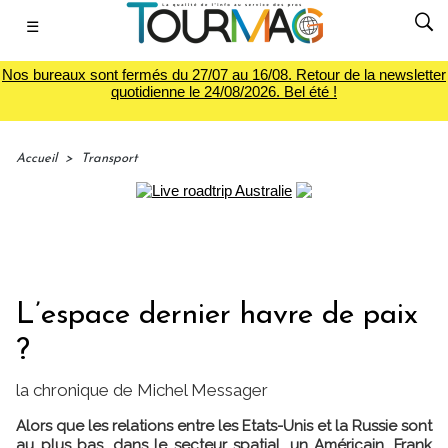
☰
Nos bureaux sont fermés du 27/07 au 16/08. Retour de la newsletter
quotidienne le 24/08/2026. Bel été !
Accueil
>
Transport
L’espace dernier havre de paix
?
la chronique de Michel Messager
Alors que les relations entre les Etats-Unis et la Russie sont
au plus bas, dans le secteur spatial, un Américain, Frank