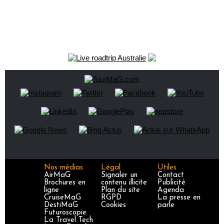
Nos médias
Légal
Utiles
AirMaG
Signaler un
Contact
Brochures en
contenu illicite
Publicité
ligne
Plan du site
Agenda
CruiseMaG
RGPD
La presse en
DestiMaG
Cookies
parle
Futuroscopie
La Travel Tech