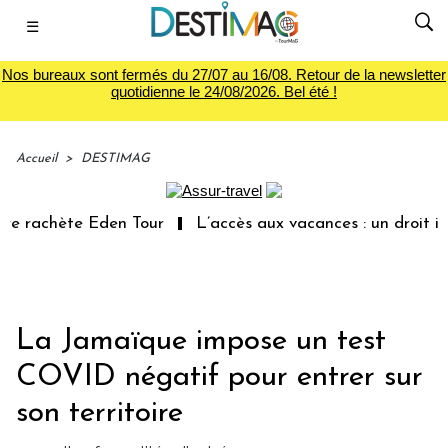
☰
Nos bureaux sont fermés du 27/07 au 16/08. Retour de la newsletter
quotidienne le 24/08/2026. Bel été !
Accueil
>
DESTIMAG
e rachète Eden Tour
L’accès aux vacances : un droit ina
La Jamaïque impose un test
COVID négatif pour entrer sur
son territoire