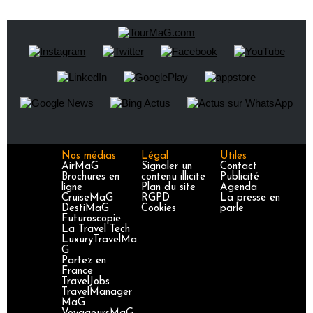
Nos médias
Légal
Utiles
AirMaG
Signaler un
Contact
Brochures en
contenu illicite
Publicité
ligne
Plan du site
Agenda
CruiseMaG
RGPD
La presse en
DestiMaG
Cookies
parle
Futuroscopie
La Travel Tech
LuxuryTravelMa
G
Partez en
France
TravelJobs
TravelManager
MaG