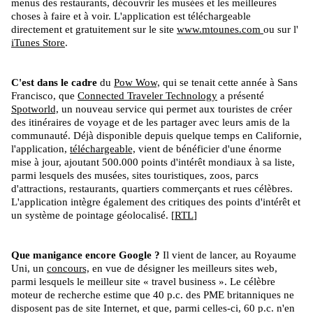
menus des restaurants, découvrir les musées et les meilleures
choses à faire et à voir. L'application est téléchargeable
directement et gratuitement sur le site
www.mtounes.com
ou sur l'
iTunes Store
.
C'est dans le cadre
du
Pow Wow,
qui se tenait cette année à Sans
Francisco, que
Connected Traveler Technology
a présenté
Spotworld,
un nouveau service qui permet aux touristes de créer
des itinéraires de voyage et de les partager avec leurs amis de la
communauté. Déjà disponible depuis quelque temps en Californie,
l'application,
téléchargeable,
vient de bénéficier d'une énorme
mise à jour, ajoutant 500.000 points d'intérêt mondiaux à sa liste,
parmi lesquels des musées, sites touristiques, zoos, parcs
d'attractions, restaurants, quartiers commerçants et rues célèbres.
L'application intègre également des critiques des points d'intérêt et
un système de pointage géolocalisé. [
RTL
]
Que manigance encore Google ?
Il vient de lancer, au Royaume
Uni, un
concours,
en vue de désigner les meilleurs sites web,
parmi lesquels le meilleur site « travel business ». Le célèbre
moteur de recherche estime que 40 p.c. des PME britanniques ne
disposent pas de site Internet, et que, parmi celles-ci, 60 p.c. n'en