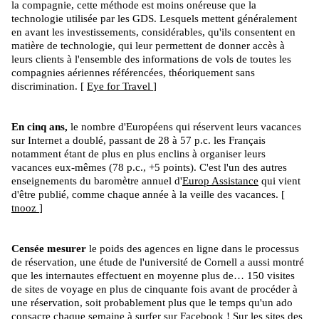
la compagnie, cette méthode est moins onéreuse que la
technologie utilisée par les GDS. Lesquels mettent généralement
en avant les investissements, considérables, qu'ils consentent en
matière de technologie, qui leur permettent de donner accès à
leurs clients à l'ensemble des informations de vols de toutes les
compagnies aériennes référencées, théoriquement sans
discrimination. [
Eye for Travel
]
En cinq ans,
le nombre d'Européens qui réservent leurs vacances
sur Internet a doublé, passant de 28 à 57 p.c. les Français
notamment étant de plus en plus enclins à organiser leurs
vacances eux-mêmes (78 p.c., +5 points). C'est l'un des autres
enseignements du baromètre annuel d'
Europ Assistance
qui vient
d'être publié, comme chaque année à la veille des vacances. [
tnooz
]
Censée mesurer
le poids des agences en ligne dans le processus
de réservation, une étude de l'université de Cornell a aussi montré
que les internautes effectuent en moyenne plus de… 150 visites
de sites de voyage en plus de cinquante fois avant de procéder à
une réservation, soit probablement plus que le temps qu'un ado
consacre chaque semaine à surfer sur Facebook ! Sur les sites des