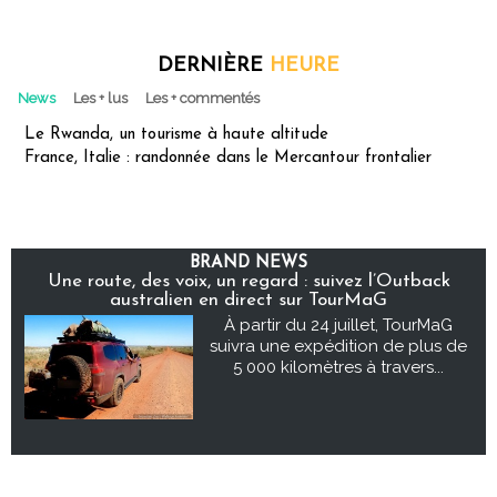
DERNIÈRE
HEURE
News
Les + lus
Les + commentés
Le Rwanda, un tourisme à haute altitude
France, Italie : randonnée dans le Mercantour frontalier
BRAND NEWS
Une route, des voix, un regard : suivez l’Outback
australien en direct sur TourMaG
À partir du 24 juillet, TourMaG
suivra une expédition de plus de
5 000 kilomètres à travers...