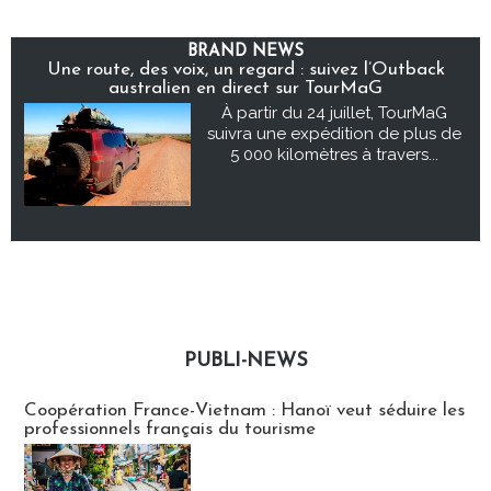
BRAND NEWS
Une route, des voix, un regard : suivez l’Outback
australien en direct sur TourMaG
À partir du 24 juillet, TourMaG
suivra une expédition de plus de
5 000 kilomètres à travers...
PUBLI-NEWS
Publi-news
Coopération France-Vietnam : Hanoï veut séduire les
professionnels français du tourisme