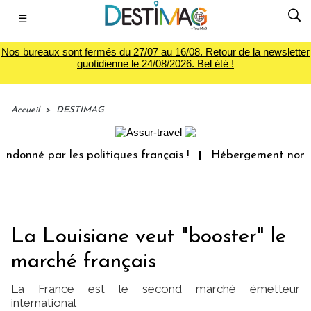
☰
Nos bureaux sont fermés du 27/07 au 16/08. Retour de la newsletter
quotidienne le 24/08/2026. Bel été !
Accueil
>
DESTIMAG
onné par les politiques français !
Hébergement non conf
La Louisiane veut "booster" le
marché français
La France est le second marché émetteur
international