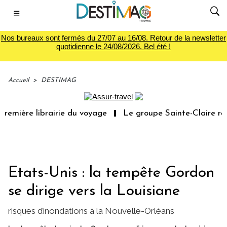
☰
Nos bureaux sont fermés du 27/07 au 16/08. Retour de la newsletter
quotidienne le 24/08/2026. Bel été !
Accueil
>
DESTIMAG
remière librairie du voyage
Le groupe Sainte-Claire rac
Etats-Unis : la tempête Gordon
se dirige vers la Louisiane
risques d’inondations à la Nouvelle-Orléans