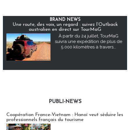
BRAND NEWS
Une route, des voix, un regard : suivez l’Outback
australien en direct sur TourMaG
À partir du 24 juillet, TourMaG
suivra une expédition de plus de
5 000 kilomètres à travers...
PUBLI-NEWS
Publi-news
Coopération France-Vietnam : Hanoï veut séduire les
professionnels français du tourisme