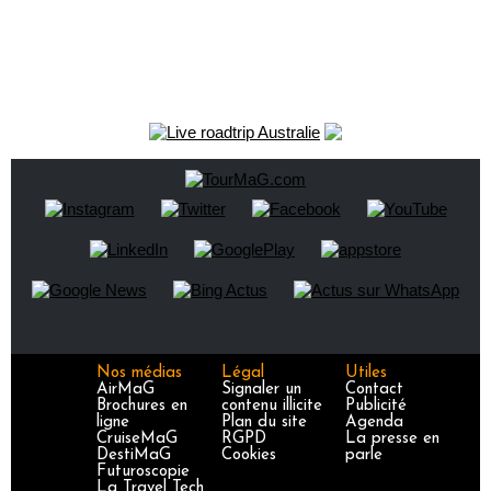
Nos médias
Légal
Utiles
AirMaG
Signaler un
Contact
Brochures en
contenu illicite
Publicité
ligne
Plan du site
Agenda
CruiseMaG
RGPD
La presse en
DestiMaG
Cookies
parle
Futuroscopie
La Travel Tech