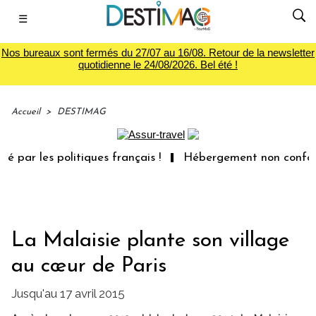
☰
Nos bureaux sont fermés du 27/07 au 16/08. Retour de la newsletter
quotidienne le 24/08/2026. Bel été !
Accueil
>
DESTIMAG
ar les politiques français !
Hébergement non conforme :
La Malaisie plante son village
au cœur de Paris
Jusqu'au 17 avril 2015