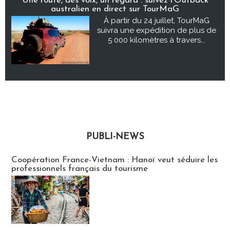
Une route, des voix, un regard : suivez l’Outback
australien en direct sur TourMaG
À partir du 24 juillet, TourMaG
suivra une expédition de plus de
5 000 kilomètres à travers...
PUBLI-NEWS
Publi-news
Coopération France-Vietnam : Hanoï veut séduire les
professionnels français du tourisme