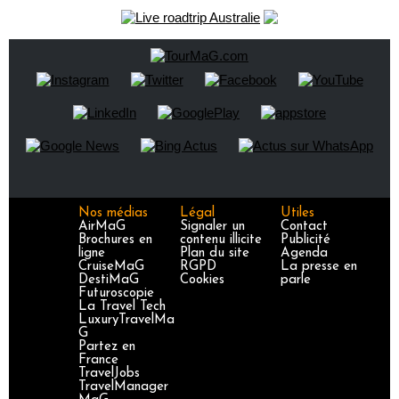
Nos médias
Légal
Utiles
AirMaG
Signaler un
Contact
Brochures en
contenu illicite
Publicité
ligne
Plan du site
Agenda
CruiseMaG
RGPD
La presse en
DestiMaG
Cookies
parle
Futuroscopie
La Travel Tech
LuxuryTravelMa
G
Partez en
France
TravelJobs
TravelManager