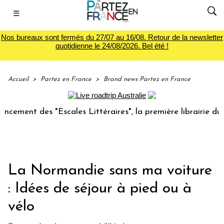
☰
Nos bureaux sont fermés du 27/07 au 16/08. Retour de la newsletter
quotidienne le 24/08/2026. Bel été !
Accueil
>
Partez en France
>
Brand news Partez en France
t des "Escales Littéraires", la première librairie du voyage
La Normandie sans ma voiture
: Idées de séjour à pied ou à
vélo