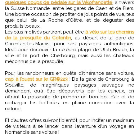
quelques coups de pédale sur la Vélofrancette
, à travers
la Suisse Normande, entre les gares de Caen et de Flers.
Une bonne occasion de profiter de jolis points de vue, tels
que celui de La Roche d’Oëtre, et de déguster des
produits locaux.
Les plus motivés partiront peut-être
à vélo sur les chemins
de la presqu’île du Cotentin
, au départ de la gare de
Carentan-les-Marais, pour ses paysages authentiques.
Idéal pour découvrir la célèbre plage de Utah Beach, la
ville et le port de Cherbourg, mais aussi les châteaux
méconnus de la presqu’île.
Pour les randonneurs en quête d’itinérance sans voiture,
cap à l’ouest sur le GR®223
! De la gare de Cherbourg à
Siouville, de magnifiques paysages sauvages ne
demandent qu’à être découverts par les curieux, en
offrant la possibilité de prendre un bon bol d’air et de
recharger les batteries, en pleine connexion avec la
nature !
Et d’autres offres suivront bientôt, pour inciter un maximum
de visiteurs à se lancer dans l’aventure d’un voyage en
Normandie sans voiture !