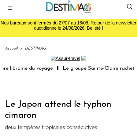
☰
Nos bureaux sont fermés du 27/07 au 16/08. Retour de la newsletter
quotidienne le 24/08/2026. Bel été !
Accueil
>
DESTIMAG
e librairie du voyage
Le groupe Sainte-Claire rachète 
Le Japon attend le typhon
cimaron
deux tempêtes tropicales consécutives