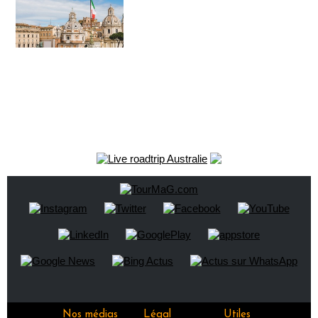
Nos médias
Légal
Utiles