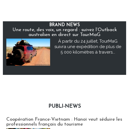
BRAND NEWS
Une route, des voix, un regard : suivez l’Outback
australien en direct sur TourMaG
À partir du 24 juillet, TourMaG
suivra une expédition de plus de
5 000 kilomètres à travers...
PUBLI-NEWS
Publi-news
Coopération France-Vietnam : Hanoï veut séduire les
professionnels français du tourisme