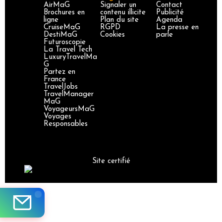
AirMaG
Signaler un
Contact
Brochures en
contenu illicite
Publicité
ligne
Plan du site
Agenda
CruiseMaG
RGPD
La presse en
DestiMaG
Cookies
parle
Futuroscopie
La Travel Tech
LuxuryTravelMa
G
Partez en
France
TravelJobs
TravelManager
MaG
VoyageursMaG
Voyages
Responsables
Site certifié