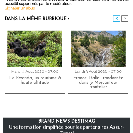
aussitôt supprimés par le modérateur.
Signaler un abus
<
>
DANS LA MÊME RUBRIQUE :
Mardi 4 Août 2026 - 07:00
Lundi 3 Août 2026 - 07:00
Le Rwanda, un tourisme à
France, Italie : randonnée
haute altitude
dans le Mercantour
frontalier
BRAND NEWS DESTIMAG
Une formation simplifiée pour les partenaires Assur-