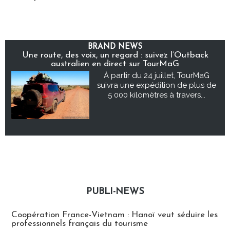
BRAND NEWS
Une route, des voix, un regard : suivez l’Outback
australien en direct sur TourMaG
À partir du 24 juillet, TourMaG
suivra une expédition de plus de
5 000 kilomètres à travers...
PUBLI-NEWS
Publi-news
Coopération France-Vietnam : Hanoï veut séduire les
professionnels français du tourisme