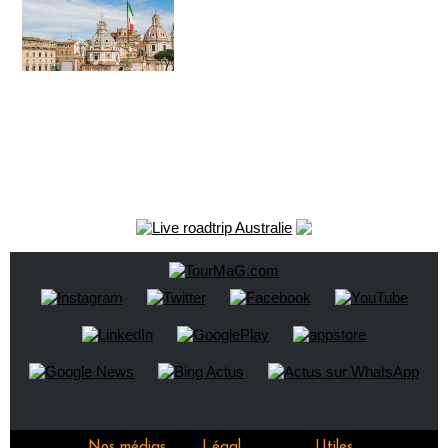
Nos médias
Légal
Utiles