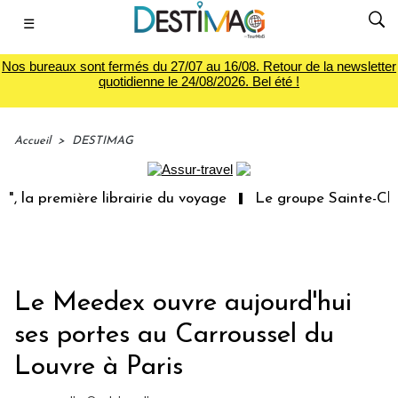
☰
Nos bureaux sont fermés du 27/07 au 16/08. Retour de la newsletter
quotidienne le 24/08/2026. Bel été !
Accueil
>
DESTIMAG
 la première librairie du voyage
Le groupe Sainte-Clair
Le Meedex ouvre aujourd'hui
ses portes au Carroussel du
Louvre à Paris