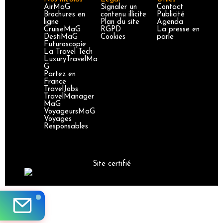
AirMaG
Signaler un
Contact
Brochures en
contenu illicite
Publicité
ligne
Plan du site
Agenda
CruiseMaG
RGPD
La presse en
DestiMaG
Cookies
parle
Futuroscopie
La Travel Tech
LuxuryTravelMa
G
Partez en
France
TravelJobs
TravelManager
MaG
VoyageursMaG
Voyages
Responsables
Site certifié