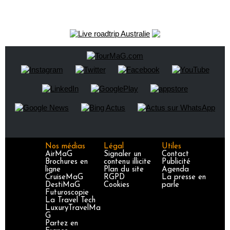
Nos médias
Légal
Utiles
AirMaG
Signaler un
Contact
Brochures en
contenu illicite
Publicité
ligne
Plan du site
Agenda
CruiseMaG
RGPD
La presse en
DestiMaG
Cookies
parle
Futuroscopie
La Travel Tech
LuxuryTravelMa
G
Partez en