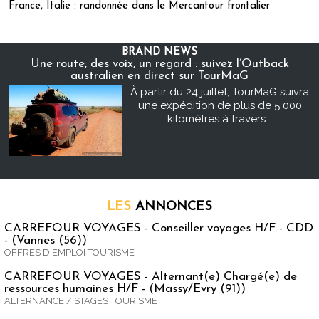
France, Italie : randonnée dans le Mercantour frontalier
BRAND NEWS
Une route, des voix, un regard : suivez l’Outback
australien en direct sur TourMaG
À partir du 24 juillet, TourMaG suivra
une expédition de plus de 5 000
kilomètres à travers...
LES
ANNONCES
CARREFOUR VOYAGES - Conseiller voyages H/F - CDD
- (Vannes (56))
OFFRES D'EMPLOI TOURISME
CARREFOUR VOYAGES - Alternant(e) Chargé(e) de
ressources humaines H/F - (Massy/Evry (91))
ALTERNANCE / STAGES TOURISME