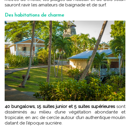
sauront ravir les amateurs de baignade et de surf.
Des habitations de charme
40 bungalows, 15 suites junior et 5 suites supérieures
sont
disséminés au milieu d’une végétation abondante et
tropicale, en arc de cercle autour d’un authentique moulin
datant de l’époque sucrière.