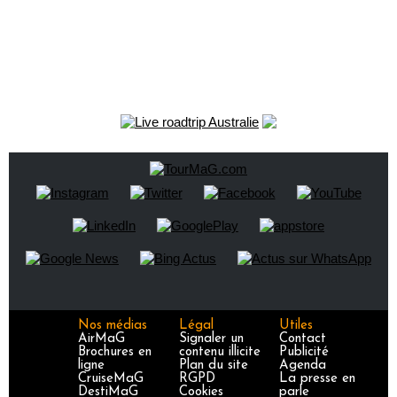
Nos médias
Légal
Utiles
AirMaG
Signaler un
Contact
Brochures en
contenu illicite
Publicité
ligne
Plan du site
Agenda
CruiseMaG
RGPD
La presse en
DestiMaG
Cookies
parle