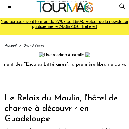
☰
Nos bureaux sont fermés du 27/07 au 16/08. Retour de la newsletter
quotidienne le 24/08/2026. Bel été !
Accueil
>
Brand News
es Littéraires", la première librairie du voyage
Le grou
Le Relais du Moulin, l'hôtel de
charme à découvrir en
Guadeloupe