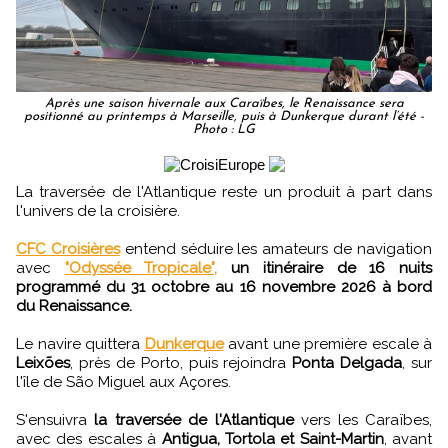
Après une saison hivernale aux Caraïbes, le Renaissance sera
positionné au printemps à Marseille, puis à Dunkerque durant l’été -
Photo : LG
La traversée de l'Atlantique reste un produit à part dans
l'univers de la croisière.
CFC Croisières
entend séduire les amateurs de navigation
avec
"Odyssée Tropicale",
un itinéraire de 16 nuits
programmé du 31 octobre au 16 novembre 2026 à bord
du Renaissance.
Le navire quittera
Dunkerque
avant une première escale à
Leixões
, près de Porto, puis rejoindra
Ponta Delgada
, sur
l'île de São Miguel aux Açores.
S'ensuivra
la traversée de l'Atlantique
vers les Caraïbes,
avec des escales à
Antigua, Tortola et Saint-Martin
, avant