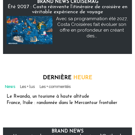
BRAND NEWS CRUISEMAG
Été 2027 : Costa réinvente l’itinéraire de croisière en
véritable expérience de voyage
Avec sa programmation été 2027,
Costa Croisières fait évoluer son
offre en profondeur en créant
des...
DERNIÈRE
HEURE
News
Les + lus
Les + commentés
Le Rwanda, un tourisme à haute altitude
France, Italie : randonnée dans le Mercantour frontalier
BRAND NEWS