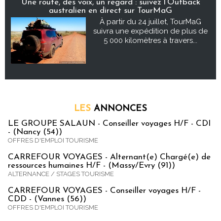
Une route, des voix, un regard : suivez l’Outback
australien en direct sur TourMaG
À partir du 24 juillet, TourMaG
suivra une expédition de plus de
5 000 kilomètres à travers...
LES
ANNONCES
LE GROUPE SALAUN - Conseiller voyages H/F - CDI
- (Nancy (54))
OFFRES D'EMPLOI TOURISME
CARREFOUR VOYAGES - Alternant(e) Chargé(e) de
ressources humaines H/F - (Massy/Evry (91))
ALTERNANCE / STAGES TOURISME
CARREFOUR VOYAGES - Conseiller voyages H/F -
CDD - (Vannes (56))
OFFRES D'EMPLOI TOURISME