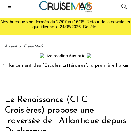
☰
Nos bureaux sont fermés du 27/07 au 16/08. Retour de la newsletter
quotidienne le 24/08/2026. Bel été !
Accueil
>
CruiseMaG
ncement des "Escales Littéraires", la première librairie du
Le Renaissance (CFC
Croisières) propose une
traversée de l’Atlantique depuis