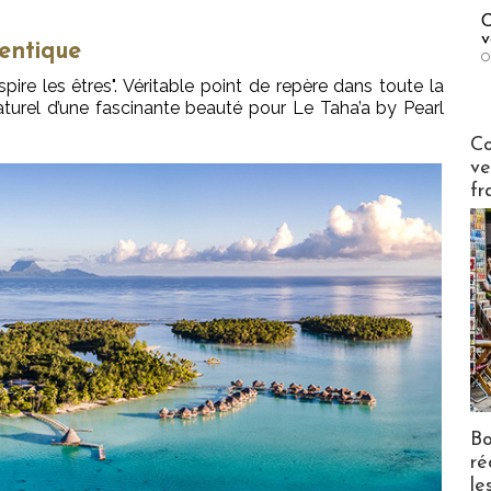
C
v
entique
O
pire les êtres". Véritable point de repère dans toute la
aturel d’une fascinante beauté pour Le Taha’a by Pearl
Publi-n
Co
ve
fr
Bo
ré
le