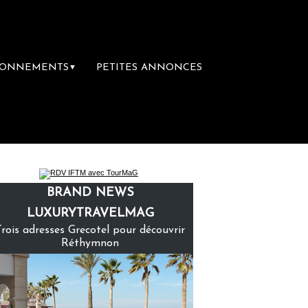
BONNEMENTS
PETITES ANNONCES
▼
ibrairie du voyage
Le groupe Sainte-Clair
BRAND NEWS
LUXURYTRAVELMAG
Trois adresses Grecotel pour découvrir
Réthymnon