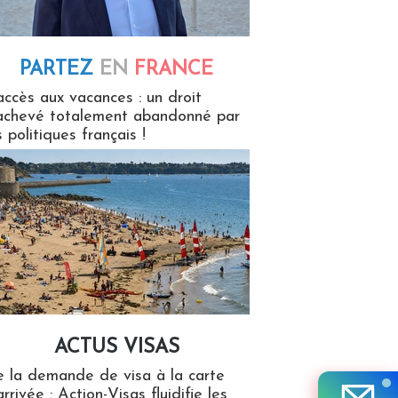
PARTEZ
EN
FRANCE
 en France
accès aux vacances : un droit
achevé totalement abandonné par
s politiques français !
ACTUS VISAS
isas
 la demande de visa à la carte
arrivée : Action-Visas fluidifie les