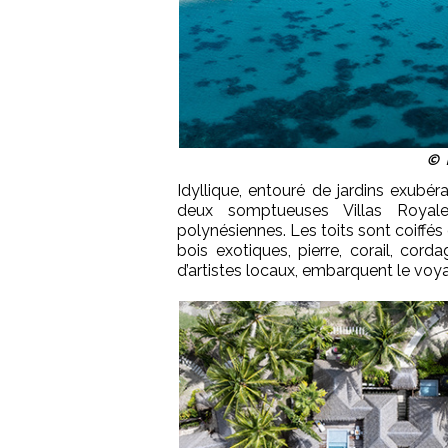
© P
Idyllique, entouré de jardins exubér
deux somptueuses Villas Royales
polynésiennes. Les toits sont coiffés 
bois exotiques, pierre, corail, cord
d’artistes locaux, embarquent le voy