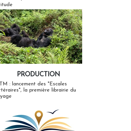
titude
PRODUCTION
ion
TM : lancement des "Escales
ttéraires", la première librairie du
oyage