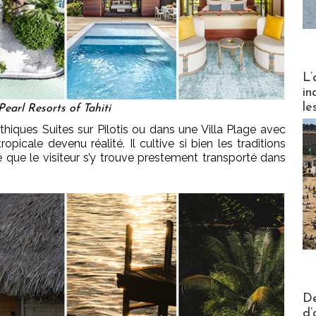
Partez
L’
in
le
earl Resorts of Tahiti
hiques Suites sur Pilotis ou dans une Villa Plage avec
ropicale devenu réalité. Il cultive si bien les traditions
ne que le visiteur s’y trouve prestement transporté dans
Actus V
De
d’