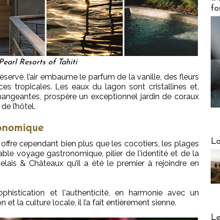
fo
earl Resorts of Tahiti
rvé, l’air embaume le parfum de la vanille, des fleurs
es tropicales. Les eaux du lagon sont cristallines et,
hangeantes, prospère un exceptionnel jardin de coraux
de l’hôtel.
ronomique
Webinai
La
 offre cependant bien plus que les cocotiers, les plages
table voyage gastronomique, pilier de l'identité et de la
elais & Châteaux qu’il a été le premier à rejoindre en
phistication et l'authenticité, en harmonie avec un
t la culture locale, il l’a fait entièrement sienne.
DESTI
Le