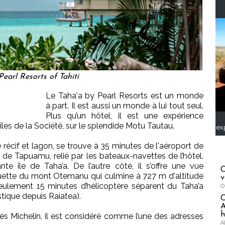
earl Resorts of Tahiti
Le Taha'a by Pearl Resorts est un monde
à part. Il est aussi un monde à lui tout seul.
Plus qu’un hôtel, il est une expérience
îles de la Société, sur le splendide Motu Tautau.
ex
e récif et lagon, se trouve à 35 minutes de l'aéroport de
e de Tapuamu, relié par les bateaux-navettes de l’hôtel.
nte île de Taha’a. De l’autre côté, il s’offre une vue
C
ouette du mont Otemanu qui culmine à 727 m d'altitude
v
seulement 15 minutes d’hélicoptère séparent du Taha’a
O
ique depuis Raiatea).
A
h
és Michelin, il est considéré comme l’une des adresses
A