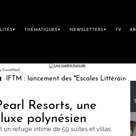
LITÉS
THÉMATIQUES
NEWSLETTERS
TV
A
▼
▼
▼
ryTravelMaG
ement des "Escales Littéraires", la première l
earl Resorts, une
luxe polynésien
 un refuge intime de 59 suites et villas.