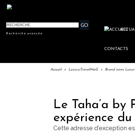
ACTUA
Recherche avancée
CONTACTS
Accueil
>
LuxuryTravelMaG
>
Brand news Luxu
IFTM : lanc
Le Taha’a by P
expérience du 
Cette adresse d’exception est