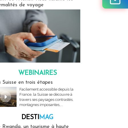
rmalités de voyage
WEBINAIRES
res
 Suisse en trois étapes
Facilement accessible depuis la
France, la Suisse se découvre à
travers ses paysages contrastés,
montagnes imposantes,...
DESTI
MAG
MAG
 Rwanda, un tourisme à haute