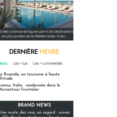
Crète continue de figurer parmi les destinations
les plus prisées de la Méditerranée. Si les...
DERNIÈRE
HEURE
News
Les + lus
Les + commentés
e Rwanda, un tourisme à haute
ltitude
rance, Italie : randonnée dans le
ercantour frontalier
BRAND NEWS
Une route, des voix, un regard : suivez