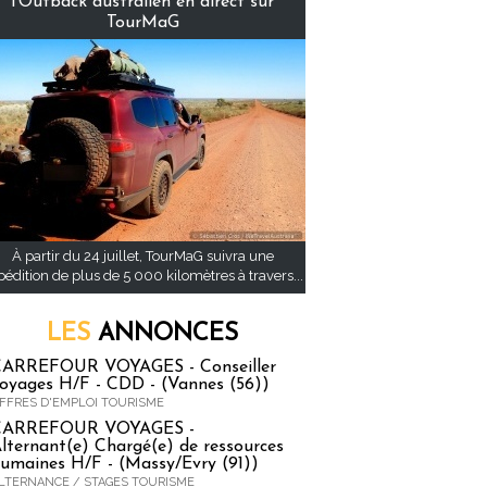
l’Outback australien en direct sur
TourMaG
À partir du 24 juillet, TourMaG suivra une
pédition de plus de 5 000 kilomètres à travers...
LES
ANNONCES
ARREFOUR VOYAGES - Conseiller
oyages H/F - CDD - (Vannes (56))
FFRES D'EMPLOI TOURISME
CARREFOUR VOYAGES -
lternant(e) Chargé(e) de ressources
umaines H/F - (Massy/Evry (91))
LTERNANCE / STAGES TOURISME