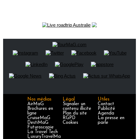
Nos médias
Légal
Utiles
AirMaG
Signaler un
Contact
Brochures en
contenu illicite
Publicité
ligne
Plan du site
Agenda
CruiseMaG
RGPD
La presse en
DestiMaG
Cookies
parle
Futuroscopie
La Travel Tech
LuxuryTravelMa