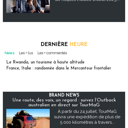
DERNIÈRE
HEURE
News
Les + lus
Les + commentés
Le Rwanda, un tourisme à haute altitude
France, Italie : randonnée dans le Mercantour frontalier
BRAND NEWS
Une route, des voix, un regard : suivez l’Outback
australien en direct sur TourMaG
À partir du 24 juillet, TourMaG
suivra une expédition de plus de
5 000 kilomètres à travers...