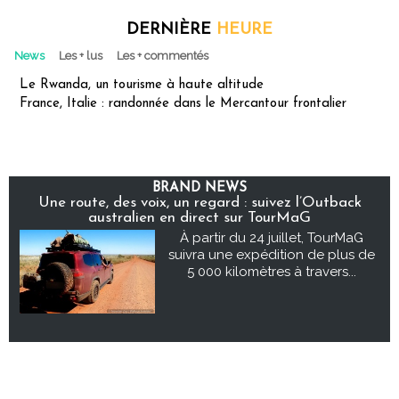
DERNIÈRE
HEURE
News
Les + lus
Les + commentés
Le Rwanda, un tourisme à haute altitude
France, Italie : randonnée dans le Mercantour frontalier
BRAND NEWS
Une route, des voix, un regard : suivez l’Outback
australien en direct sur TourMaG
À partir du 24 juillet, TourMaG
suivra une expédition de plus de
5 000 kilomètres à travers...