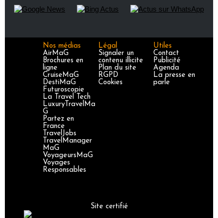
Nos médias
Légal
Utiles
AirMaG
Signaler un
Contact
Brochures en
contenu illicite
Publicité
ligne
Plan du site
Agenda
CruiseMaG
RGPD
La presse en
DestiMaG
Cookies
parle
Futuroscopie
La Travel Tech
LuxuryTravelMa
G
Partez en
France
TravelJobs
TravelManager
MaG
VoyageursMaG
Voyages
Responsables
Site certifié