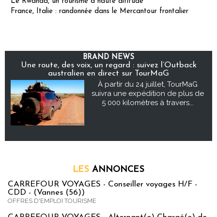
Le Rwanda, un tourisme à haute altitude
France, Italie : randonnée dans le Mercantour frontalier
BRAND NEWS
Une route, des voix, un regard : suivez l’Outback
australien en direct sur TourMaG
À partir du 24 juillet, TourMaG
suivra une expédition de plus de
5 000 kilomètres à travers...
LES
ANNONCES
CARREFOUR VOYAGES - Conseiller voyages H/F -
CDD - (Vannes (56))
OFFRES D'EMPLOI TOURISME